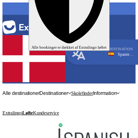
SPROG
Alle bookinger er dækket af
Extralingo
løftet
DESTINATION
Spanien, Málaga
Spansk
Alle destinationer
Destinationer
Skolefinder
Information
Extralingo
Løfte
Kundeservice