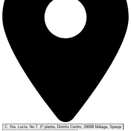
C. Sta. Lucía, No 7, 1ª planta, Distrito Centro, 29008 Málaga, Spanje