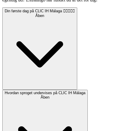
Din første dag på CLIC IH Málaga 🙋🏽‍♂️🙋‍♀️
Åben
Hvordan sproget undervises på CLIC IH Málaga
Åben