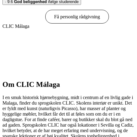
·
9.6
God beliggenhed
ifølge studerende
Book online
Få personlig rådgivning
CLIC Málaga
Vis muligheder & priser
Om CLIC Málaga
I en smuk historisk hjørnebygning, midt i centrum af en livlig gade i
Malaga, finder du sprogskolen CLIC. Skolens interiør er unikt. Det
er fyldt med kunst (naturligvis Picasso), har masser af planter og
hyggelige møbler, hvilket får det til at føles som om du er i en
dagligstue. For at finde caféer, barer og butikker skal du blot gå ned
ad gaden. Sprogskolen CLIC har også lokationer i Sevilla og Cadiz,
hvilket betyder, at de har meget erfaring med undervisning, og de
spanske lektioner er af høj kvalitet. Skolens topbeliggenhed i