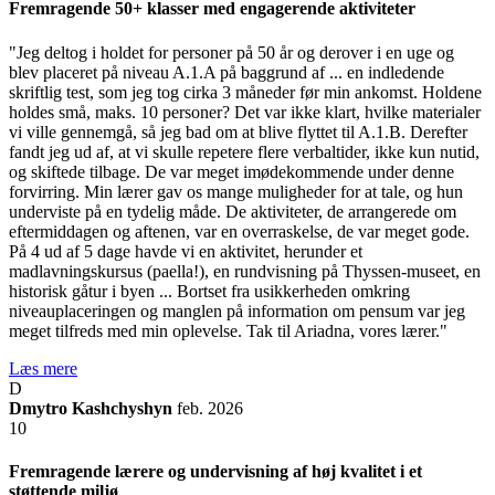
Fremragende 50+ klasser med engagerende aktiviteter
"Jeg deltog i holdet for personer på 50 år og derover i en uge og
blev placeret på niveau A.1.A på baggrund af ... en indledende
skriftlig test, som jeg tog cirka 3 måneder før min ankomst. Holdene
holdes små, maks. 10 personer? Det var ikke klart, hvilke materialer
vi ville gennemgå, så jeg bad om at blive flyttet til A.1.B. Derefter
fandt jeg ud af, at vi skulle repetere flere verbaltider, ikke kun nutid,
og skiftede tilbage. De var meget imødekommende under denne
forvirring. Min lærer gav os mange muligheder for at tale, og hun
underviste på en tydelig måde. De aktiviteter, de arrangerede om
eftermiddagen og aftenen, var en overraskelse, de var meget gode.
På 4 ud af 5 dage havde vi en aktivitet, herunder et
madlavningskursus (paella!), en rundvisning på Thyssen-museet, en
historisk gåtur i byen ... Bortset fra usikkerheden omkring
niveauplaceringen og manglen på information om pensum var jeg
meget tilfreds med min oplevelse. Tak til Ariadna, vores lærer."
Læs mere
D
Dmytro Kashchyshyn
feb. 2026
10
Fremragende lærere og undervisning af høj kvalitet i et
støttende miljø