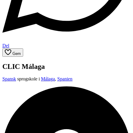
Del
Gem
CLIC Málaga
Spansk
sprogskole i
Málaga
,
Spanien