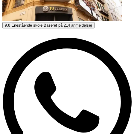
CLIC Málaga
9,8
Enestående skole
Baseret på
214 anmeldelser
9,8
Enestående
Baseret på
214 anmeldelser
Vis muligheder & priser
Få personlig rådgivning