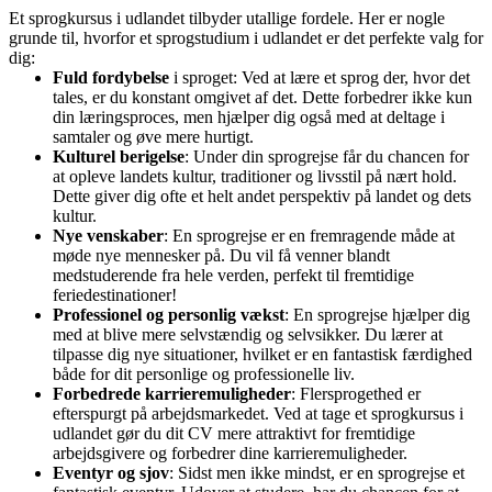
Et sprogkursus i udlandet tilbyder utallige fordele. Her er nogle
grunde til, hvorfor et sprogstudium i udlandet er det perfekte valg for
dig:
Fuld fordybelse
i sproget: Ved at lære et sprog der, hvor det
tales, er du konstant omgivet af det. Dette forbedrer ikke kun
din læringsproces, men hjælper dig også med at deltage i
samtaler og øve mere hurtigt.
Kulturel berigelse
: Under din sprogrejse får du chancen for
at opleve landets kultur, traditioner og livsstil på nært hold.
Dette giver dig ofte et helt andet perspektiv på landet og dets
kultur.
Nye venskaber
: En sprogrejse er en fremragende måde at
møde nye mennesker på. Du vil få venner blandt
medstuderende fra hele verden, perfekt til fremtidige
feriedestinationer!
Professionel og personlig vækst
: En sprogrejse hjælper dig
med at blive mere selvstændig og selvsikker. Du lærer at
tilpasse dig nye situationer, hvilket er en fantastisk færdighed
både for dit personlige og professionelle liv.
Forbedrede karrieremuligheder
: Flersprogethed er
efterspurgt på arbejdsmarkedet. Ved at tage et sprogkursus i
udlandet gør du dit CV mere attraktivt for fremtidige
arbejdsgivere og forbedrer dine karrieremuligheder.
Eventyr og sjov
: Sidst men ikke mindst, er en sprogrejse et