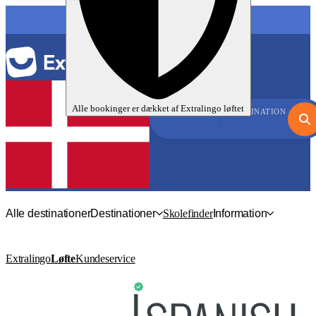
Alle bookinger er dækket af
Extralingo
løftet
SPROG
DESTINATION
Alle destinationer
Destinationer
Skolefinder
Information
Extralingo
Løfte
Kundeservice