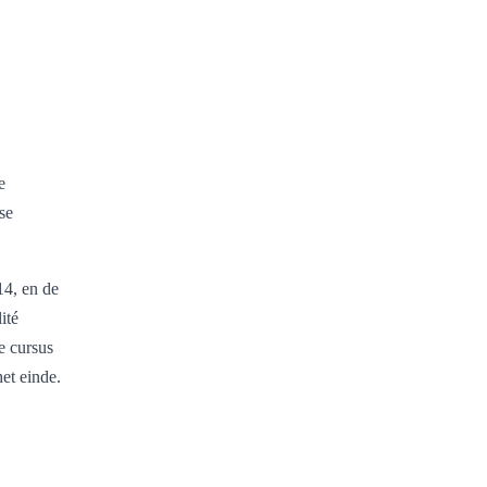
e
se
14, en de
ité
e cursus
het einde.