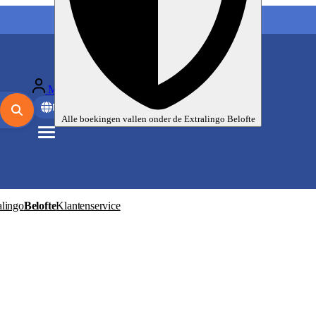
Mijn taalreizen
Nl
EUR
Alle boekingen vallen onder de
Extralingo
Belofte
alingo
Belofte
Klantenservice