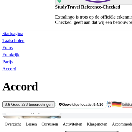
StudyTravel Reference-Checked
Extralingo is trots op de officiële erken
Checked' geeft aan dat wij een betrouwbaa
Startpagina
Taalscholen
Frans
Frankrijk
Parijs
Accord
Accord
Studenten
8,6
Goed
278 beoordelingen
Geweldige locatie, 9.4/10
Gemeenschappelijke ruimtes
Overzicht
Lessen
Cursussen
Activiteiten
Klasgenoten
Accommoda