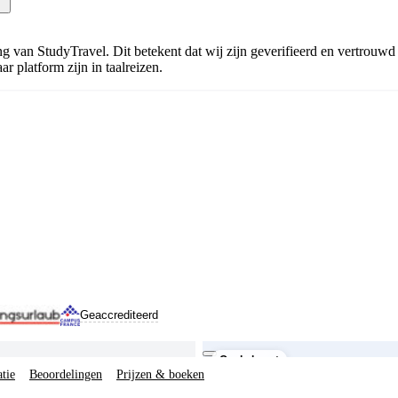
ning van StudyTravel. Dit betekent dat wij zijn geverifieerd en vertrouw
r platform zijn in taalreizen.
Geaccrediteerd
Het gebouw
Op de kaart
tie
Beoordelingen
Prijzen & boeken