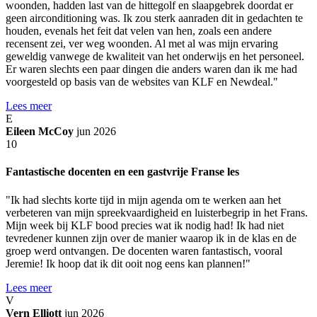
woonden, hadden last van de hittegolf en slaapgebrek doordat er
geen airconditioning was. Ik zou sterk aanraden dit in gedachten te
houden, evenals het feit dat velen van hen, zoals een andere
recensent zei, ver weg woonden. Al met al was mijn ervaring
geweldig vanwege de kwaliteit van het onderwijs en het personeel.
Er waren slechts een paar dingen die anders waren dan ik me had
voorgesteld op basis van de websites van KLF en Newdeal."
Lees meer
E
Eileen McCoy
jun 2026
10
Fantastische docenten en een gastvrije Franse les
"Ik had slechts korte tijd in mijn agenda om te werken aan het
verbeteren van mijn spreekvaardigheid en luisterbegrip in het Frans.
Mijn week bij KLF bood precies wat ik nodig had! Ik had niet
tevredener kunnen zijn over de manier waarop ik in de klas en de
groep werd ontvangen. De docenten waren fantastisch, vooral
Jeremie! Ik hoop dat ik dit ooit nog eens kan plannen!"
Lees meer
V
Vern Elliott
jun 2026