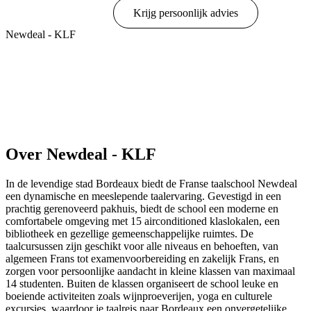
Online boeken
Krijg persoonlijk advies
Newdeal - KLF
Toon opties & prijzen
Over Newdeal - KLF
In de levendige stad Bordeaux biedt de Franse taalschool Newdeal
een dynamische en meeslepende taalervaring. Gevestigd in een
prachtig gerenoveerd pakhuis, biedt de school een moderne en
comfortabele omgeving met 15 airconditioned klaslokalen, een
bibliotheek en gezellige gemeenschappelijke ruimtes. De
taalcursussen zijn geschikt voor alle niveaus en behoeften, van
algemeen Frans tot examenvoorbereiding en zakelijk Frans, en
zorgen voor persoonlijke aandacht in kleine klassen van maximaal
14 studenten. Buiten de klassen organiseert de school leuke en
boeiende activiteiten zoals wijnproeverijen, yoga en culturele
excursies, waardoor je taalreis naar Bordeaux een onvergetelijke