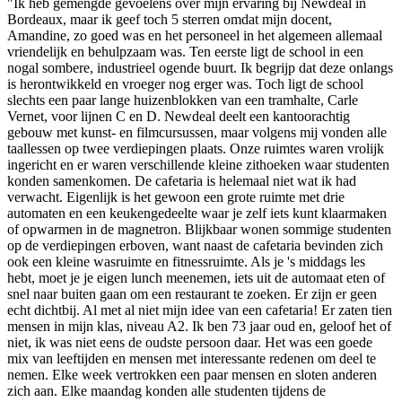
"Ik heb gemengde gevoelens over mijn ervaring bij Newdeal in
Bordeaux, maar ik geef toch 5 sterren omdat mijn docent,
Amandine, zo goed was en het personeel in het algemeen allemaal
vriendelijk en behulpzaam was. Ten eerste ligt de school in een
nogal sombere, industrieel ogende buurt. Ik begrijp dat deze onlangs
is herontwikkeld en vroeger nog erger was. Toch ligt de school
slechts een paar lange huizenblokken van een tramhalte, Carle
Vernet, voor lijnen C en D. Newdeal deelt een kantoorachtig
gebouw met kunst- en filmcursussen, maar volgens mij vonden alle
taallessen op twee verdiepingen plaats. Onze ruimtes waren vrolijk
ingericht en er waren verschillende kleine zithoeken waar studenten
konden samenkomen. De cafetaria is helemaal niet wat ik had
verwacht. Eigenlijk is het gewoon een grote ruimte met drie
automaten en een keukengedeelte waar je zelf iets kunt klaarmaken
of opwarmen in de magnetron. Blijkbaar wonen sommige studenten
op de verdiepingen erboven, want naast de cafetaria bevinden zich
ook een kleine wasruimte en fitnessruimte. Als je 's middags les
hebt, moet je je eigen lunch meenemen, iets uit de automaat eten of
snel naar buiten gaan om een restaurant te zoeken. Er zijn er geen
echt dichtbij. Al met al niet mijn idee van een cafetaria! Er zaten tien
mensen in mijn klas, niveau A2. Ik ben 73 jaar oud en, geloof het of
niet, ik was niet eens de oudste persoon daar. Het was een goede
mix van leeftijden en mensen met interessante redenen om deel te
nemen. Elke week vertrokken een paar mensen en sloten anderen
zich aan. Elke maandag konden alle studenten tijdens de