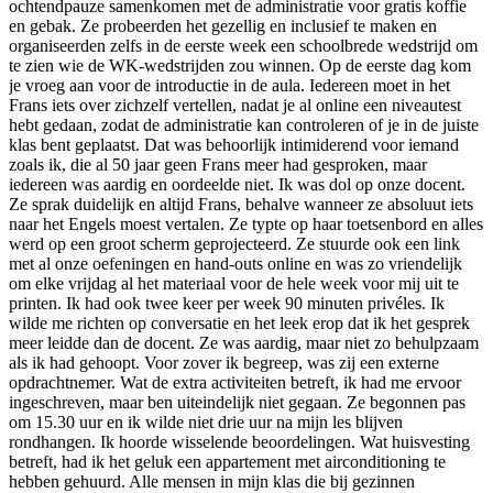
ochtendpauze samenkomen met de administratie voor gratis koffie
en gebak. Ze probeerden het gezellig en inclusief te maken en
organiseerden zelfs in de eerste week een schoolbrede wedstrijd om
te zien wie de WK-wedstrijden zou winnen. Op de eerste dag kom
je vroeg aan voor de introductie in de aula. Iedereen moet in het
Frans iets over zichzelf vertellen, nadat je al online een niveautest
hebt gedaan, zodat de administratie kan controleren of je in de juiste
klas bent geplaatst. Dat was behoorlijk intimiderend voor iemand
zoals ik, die al 50 jaar geen Frans meer had gesproken, maar
iedereen was aardig en oordeelde niet. Ik was dol op onze docent.
Ze sprak duidelijk en altijd Frans, behalve wanneer ze absoluut iets
naar het Engels moest vertalen. Ze typte op haar toetsenbord en alles
werd op een groot scherm geprojecteerd. Ze stuurde ook een link
met al onze oefeningen en hand-outs online en was zo vriendelijk
om elke vrijdag al het materiaal voor de hele week voor mij uit te
printen. Ik had ook twee keer per week 90 minuten privéles. Ik
wilde me richten op conversatie en het leek erop dat ik het gesprek
meer leidde dan de docent. Ze was aardig, maar niet zo behulpzaam
als ik had gehoopt. Voor zover ik begreep, was zij een externe
opdrachtnemer. Wat de extra activiteiten betreft, ik had me ervoor
ingeschreven, maar ben uiteindelijk niet gegaan. Ze begonnen pas
om 15.30 uur en ik wilde niet drie uur na mijn les blijven
rondhangen. Ik hoorde wisselende beoordelingen. Wat huisvesting
betreft, had ik het geluk een appartement met airconditioning te
hebben gehuurd. Alle mensen in mijn klas die bij gezinnen