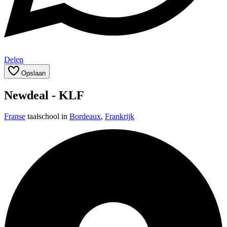
Delen
Opslaan
Newdeal - KLF
Franse
taalschool in
Bordeaux
,
Frankrijk