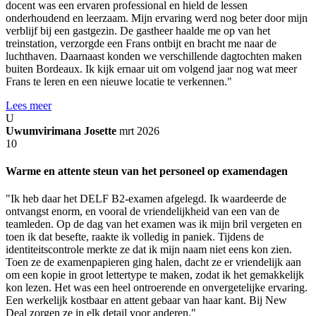
docent was een ervaren professional en hield de lessen
onderhoudend en leerzaam. Mijn ervaring werd nog beter door mijn
verblijf bij een gastgezin. De gastheer haalde me op van het
treinstation, verzorgde een Frans ontbijt en bracht me naar de
luchthaven. Daarnaast konden we verschillende dagtochten maken
buiten Bordeaux. Ik kijk ernaar uit om volgend jaar nog wat meer
Frans te leren en een nieuwe locatie te verkennen."
Lees meer
U
Uwumvirimana Josette
mrt 2026
10
Warme en attente steun van het personeel op examendagen
"Ik heb daar het DELF B2-examen afgelegd. Ik waardeerde de
ontvangst enorm, en vooral de vriendelijkheid van een van de
teamleden. Op de dag van het examen was ik mijn bril vergeten en
toen ik dat besefte, raakte ik volledig in paniek. Tijdens de
identiteitscontrole merkte ze dat ik mijn naam niet eens kon zien.
Toen ze de examenpapieren ging halen, dacht ze er vriendelijk aan
om een kopie in groot lettertype te maken, zodat ik het gemakkelijk
kon lezen. Het was een heel ontroerende en onvergetelijke ervaring.
Een werkelijk kostbaar en attent gebaar van haar kant. Bij New
Deal zorgen ze in elk detail voor anderen."