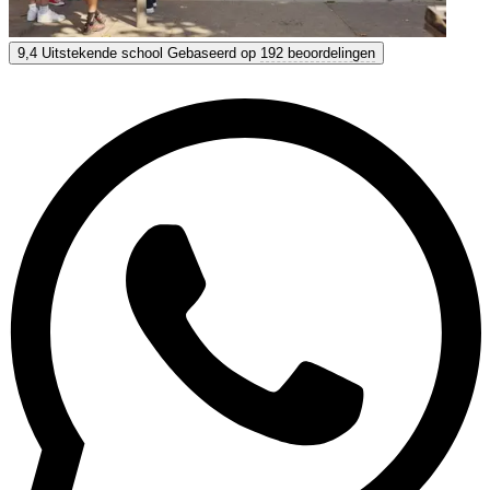
Newdeal - KLF
9,4
Uitstekende school
Gebaseerd op
192 beoordelingen
9,4
Uitstekend
Gebaseerd op
192 beoordelingen
Toon opties & prijzen
Krijg persoonlijk advies