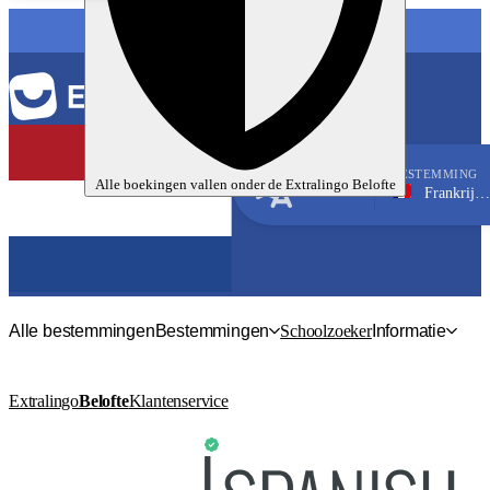
TAAL
BESTEMMING
Alle boekingen vallen onder de
Extralingo
Belofte
Frankrijk, Bordeaux
Frans
Alle bestemmingen
Bestemmingen
Schoolzoeker
Informatie
Extralingo
Belofte
Klantenservice