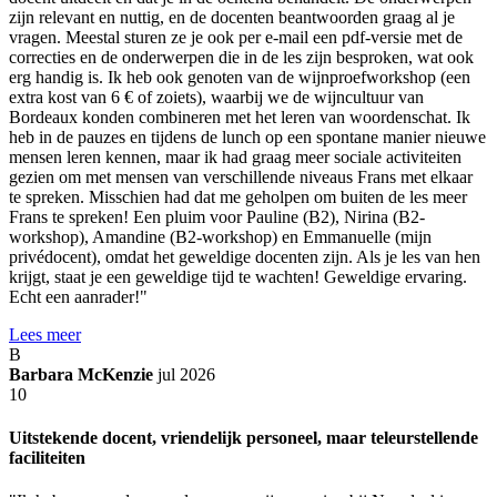
zijn relevant en nuttig, en de docenten beantwoorden graag al je
vragen. Meestal sturen ze je ook per e-mail een pdf-versie met de
correcties en de onderwerpen die in de les zijn besproken, wat ook
erg handig is. Ik heb ook genoten van de wijnproefworkshop (een
extra kost van 6 € of zoiets), waarbij we de wijncultuur van
Bordeaux konden combineren met het leren van woordenschat. Ik
heb in de pauzes en tijdens de lunch op een spontane manier nieuwe
mensen leren kennen, maar ik had graag meer sociale activiteiten
gezien om met mensen van verschillende niveaus Frans met elkaar
te spreken. Misschien had dat me geholpen om buiten de les meer
Frans te spreken! Een pluim voor Pauline (B2), Nirina (B2-
workshop), Amandine (B2-workshop) en Emmanuelle (mijn
privédocent), omdat het geweldige docenten zijn. Als je les van hen
krijgt, staat je een geweldige tijd te wachten! Geweldige ervaring.
Echt een aanrader!"
Lees meer
B
Barbara McKenzie
jul 2026
10
Uitstekende docent, vriendelijk personeel, maar teleurstellende
faciliteiten