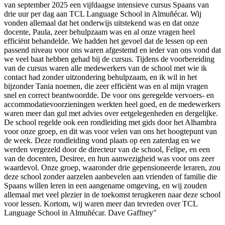
van september 2025 een vijfdaagse intensieve cursus Spaans van
drie uur per dag aan TCL Language School in Almuñécar. Wij
vonden allemaal dat het onderwijs uitstekend was en dat onze
docente, Paula, zeer behulpzaam was en al onze vragen heel
efficiënt behandelde. We hadden het gevoel dat de lessen op een
passend niveau voor ons waren afgestemd en ieder van ons vond dat
we veel baat hebben gehad bij de cursus. Tijdens de voorbereiding
van de cursus waren alle medewerkers van de school met wie ik
contact had zonder uitzondering behulpzaam, en ik wil in het
bijzonder Tania noemen, die zeer efficiënt was en al mijn vragen
snel en correct beantwoordde. De voor ons geregelde vervoers- en
accommodatievoorzieningen werkten heel goed, en de medewerkers
waren meer dan gul met advies over eetgelegenheden en dergelijke.
De school regelde ook een rondleiding met gids door het Alhambra
voor onze groep, en dit was voor velen van ons het hoogtepunt van
de week. Deze rondleiding vond plaats op een zaterdag en we
werden vergezeld door de directeur van de school, Felipe, en een
van de docenten, Desiree, en hun aanwezigheid was voor ons zeer
waardevol. Onze groep, waaronder drie gepensioneerde leraren, zou
deze school zonder aarzelen aanbevelen aan vrienden of familie die
Spaans willen leren in een aangename omgeving, en wij zouden
allemaal met veel plezier in de toekomst terugkeren naar deze school
voor lessen. Kortom, wij waren meer dan tevreden over TCL
Language School in Almuñécar. Dave Gaffney"