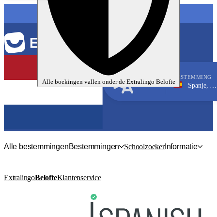
TAAL
BESTEMMING
Alle boekingen vallen onder de
Extralingo
Belofte
Spanje, Almuñécar
Spaans
Alle bestemmingen
Bestemmingen
Schoolzoeker
Informatie
Extralingo
Belofte
Klantenservice