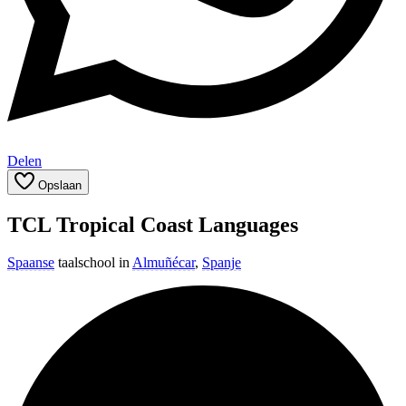
Delen
Opslaan
TCL Tropical Coast Languages
Spaanse
taalschool in
Almuñécar
,
Spanje