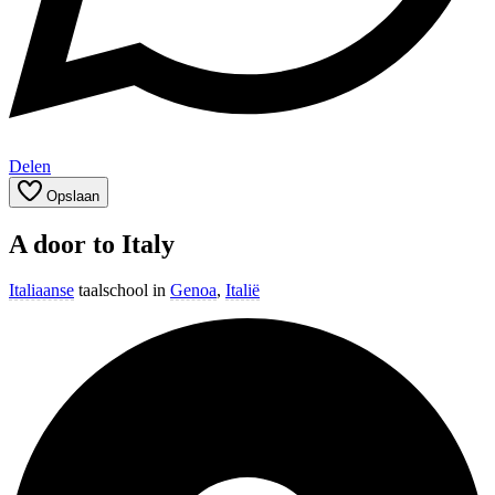
Delen
Opslaan
A door to Italy
Italiaanse
taalschool in
Genoa
,
Italië