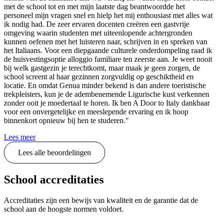
met de school tot en met mijn laatste dag beantwoordde het
personeel mijn vragen snel en hielp het mij enthousiast met alles wat
ik nodig had. De zeer ervaren docenten creëren een gastvrije
omgeving waarin studenten met uiteenlopende achtergronden
kunnen oefenen met het luisteren naar, schrijven in en spreken van
het Italiaans. Voor een diepgaande culturele onderdompeling raad ik
de huisvestingsoptie alloggio familiare ten zeerste aan. Je weet nooit
bij welk gastgezin je terechtkomt, maar maak je geen zorgen, de
school screent al haar gezinnen zorgvuldig op geschiktheid en
locatie. En omdat Genua minder bekend is dan andere toeristische
trekpleisters, kun je de adembenemende Ligurische kust verkennen
zonder ooit je moedertaal te horen. Ik ben A Door to Italy dankbaar
voor een onvergetelijke en meeslepende ervaring en ik hoop
binnenkort opnieuw bij hen te studeren."
Lees meer
Lees alle beoordelingen
School accreditaties
Accreditaties zijn een bewijs van kwaliteit en de garantie dat de
school aan de hoogste normen voldoet.