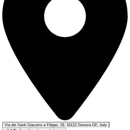
Via dei Santi Giacomo e Filippo, 19, 16122 Genova GE, Italy