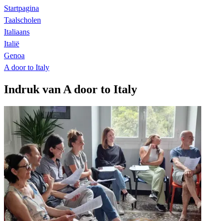
Startpagina
Taalscholen
Italiaans
Italië
Genoa
A door to Italy
Indruk van A door to Italy