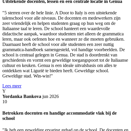
Uitstekende docenten, lessen en een centrale locatie in Genua
"5 sterren over de hele linie. A Door to Italy is een uitstekende
talenschool voor alle niveaus. De docenten en medewerkers zijn
zeer vriendelijk en helpen studenten graag op hun weg om de
Italiaanse taal te leren. De school hanteert een waardevolle
didactische aanpak, waardoor studenten niet alleen de grammatica
leren, maar ook oefenen hoe en wanneer ze die moeten gebruiken.
Daarnaast heeft de school voor alle studenten een zeer nuttig
grammatica-handboek samengesteld, vol handige voorbeelden. De
school is centraal gelegen in Genua. De stad is doordrenkt van
geschiedenis en vormt een geweldige toegangspoort tot de Italiaanse
cultuur en keuken. Genua is een ideale uitvalsbasis om alles te
ontdekken wat Ligurië te bieden heeft. Geweldige school.
Geweldige stad. Win-win!"
Lees meer
Y
Yordanka Bankova
jun 2026
10
Betrokken docenten en handige accommodatie vlak bij de
school
"Ik heb een geweldige ervaring gehad op de school. De docenten en