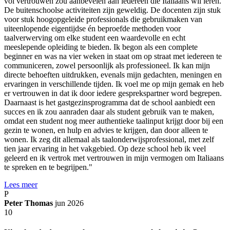
vol vertrouwen zou aanbevelen aan iedereen die Italiaans wil leren.
De buitenschoolse activiteiten zijn geweldig. De docenten zijn stuk
voor stuk hoogopgeleide professionals die gebruikmaken van
uiteenlopende eigentijdse én beproefde methoden voor
taalverwerving om elke student een waardevolle en echt
meeslepende opleiding te bieden. Ik begon als een complete
beginner en was na vier weken in staat om op straat met iedereen te
communiceren, zowel persoonlijk als professioneel. Ik kan mijn
directe behoeften uitdrukken, evenals mijn gedachten, meningen en
ervaringen in verschillende tijden. Ik voel me op mijn gemak en heb
er vertrouwen in dat ik door iedere gesprekspartner word begrepen.
Daarnaast is het gastgezinsprogramma dat de school aanbiedt een
succes en ik zou aanraden daar als student gebruik van te maken,
omdat een student nog meer authentieke taalinput krijgt door bij een
gezin te wonen, en hulp en advies te krijgen, dan door alleen te
wonen. Ik zeg dit allemaal als taalonderwijsprofessional, met zelf
tien jaar ervaring in het vakgebied. Op deze school heb ik veel
geleerd en ik vertrok met vertrouwen in mijn vermogen om Italiaans
te spreken en te begrijpen."
Lees meer
P
Peter Thomas
jun 2026
10