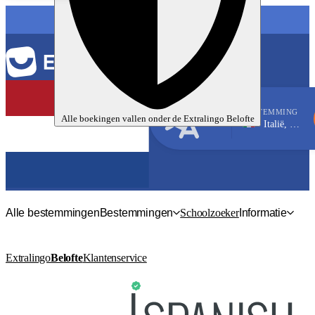
TAAL
BESTEMMING
Alle boekingen vallen onder de
Extralingo
Belofte
Italië, Genoa
Italiaans
Alle bestemmingen
Bestemmingen
Schoolzoeker
Informatie
Extralingo
Belofte
Klantenservice