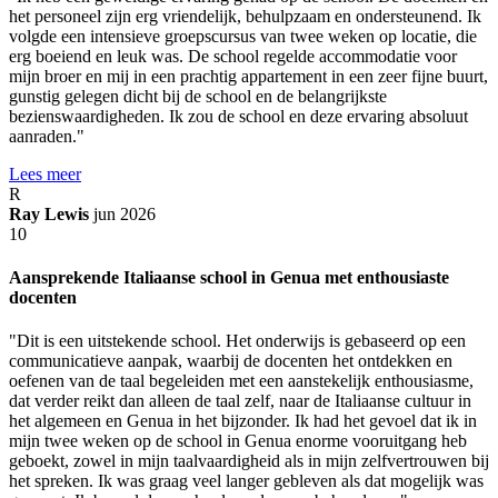
het personeel zijn erg vriendelijk, behulpzaam en ondersteunend. Ik
volgde een intensieve groepscursus van twee weken op locatie, die
erg boeiend en leuk was. De school regelde accommodatie voor
mijn broer en mij in een prachtig appartement in een zeer fijne buurt,
gunstig gelegen dicht bij de school en de belangrijkste
bezienswaardigheden. Ik zou de school en deze ervaring absoluut
aanraden."
Lees meer
R
Ray Lewis
jun 2026
10
Aansprekende Italiaanse school in Genua met enthousiaste
docenten
"Dit is een uitstekende school. Het onderwijs is gebaseerd op een
communicatieve aanpak, waarbij de docenten het ontdekken en
oefenen van de taal begeleiden met een aanstekelijk enthousiasme,
dat verder reikt dan alleen de taal zelf, naar de Italiaanse cultuur in
het algemeen en Genua in het bijzonder. Ik had het gevoel dat ik in
mijn twee weken op de school in Genua enorme vooruitgang heb
geboekt, zowel in mijn taalvaardigheid als in mijn zelfvertrouwen bij
het spreken. Ik was graag veel langer gebleven als dat mogelijk was