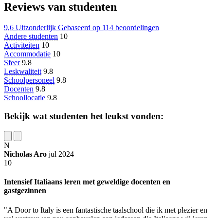
Reviews van studenten
9,6
Uitzonderlijk
Gebaseerd op
114 beoordelingen
Andere studenten
10
Activiteiten
10
Accommodatie
10
Sfeer
9.8
Leskwaliteit
9.8
Schoolpersoneel
9.8
Docenten
9.8
Schoollocatie
9.8
Bekijk wat studenten het leukst vonden:
N
Nicholas Aro
jul 2024
10
Intensief Italiaans leren met geweldige docenten en
gastgezinnen
"A Door to Italy is een fantastische taalschool die ik met plezier en