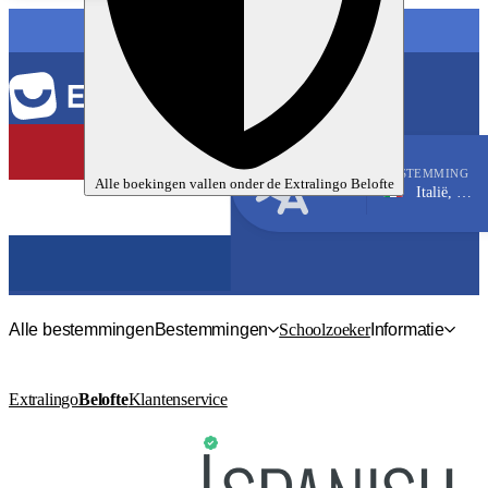
TAAL
BESTEMMING
Alle boekingen vallen onder de
Extralingo
Belofte
Italië, Florence
Italiaans
Alle bestemmingen
Bestemmingen
Schoolzoeker
Informatie
Extralingo
Belofte
Klantenservice