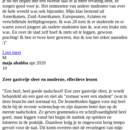
je nu net begint met een tweede taal of al meer ervaring hebt, ze
zorgen goed voor je. Het ontmoeten van andere studenten van over
de hele wereld was ook bijzonder. Mijn klas bestond uit
Amerikanen, Zuid-Amerikanen, Europeanen, Aziaten en
verschillende leeftijdsgroepen. Ik was 28 toen ik er studeerde en er
waren zowel jongere als oudere studenten dan ik, wat een leuke mix
was. En over de stad zelf hoef ik niets uit te leggen, gewoon
prachtig! Ik ben er twee keer geweest, dus ik zou het zeker aanraden
:)"
Lees meer
M
maja ababba
apr 2020
10
Zeer gastvrije sfeer en moderne, effectieve lessen
"Een heel, heel goede taalschool! Een zeer gastvrije sfeer, je wordt
behandeld als een gast en niet als "zomaar weer een student" (wat in
deze branche niet normaal is). De lesmethoden liggen voor mij heel
dicht bij de recente wetenschap en zijn daarom beter dan op de
meeste taalscholen. Ze geven grammatica en schrijfvaardigheid heel
goed, maar leggen vanaf het begin de nadruk op spreken en
luisteren in de praktijk. Daardoor krijg je in ongewoon hoog tempo
gevoel voor de taal. Dit komt overeen met de ervaringen van mijn