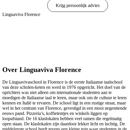
Online boeken
Krijg persoonlijk advies
Linguaviva Florence
Toon opties & prijzen
Over Linguaviva Florence
De Linguavivaschool in Florence is de eerste Italiaanse taalschool
van deze scholen-keten en werd in 1976 opgericht. Het doel van de
oprichters was niet alleen om internationale studenten aan te
moedigen de Italiaanse taal te leren, maar ook om de cultuur te leren
kennen en Italië te ervaren. De school ligt in een rustige straat, maar
wel in het centrum van Florence, gevestigd in een mooi negentiende
eeuws pand. Pizzeria’s, koffietentjes en winkels liggen op
loopafstand. De 16 klaslokalen hebben veel ramen die regelmatig
open staan. De klaslokalen zijn daardoor lekker licht en luchtig. De
middelgrote school heeft tevens een kleine tuin waar studenten in de