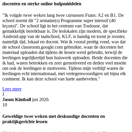
docenten en sterke online hulpmiddelen
"Ik volgde twee weken lang twee cursussen Frans: A2 en B1. De
school noemt dit "2 semaine(s) Programme super intensif (40
leçons)". De school ligt in het centrum van Toulouse, dat
gemakkelijk bereikbaar is. De leslokalen zijn modern, de specifieke
Android-app van de taalschool, KLF, is handig en toont je rooster,
namelijk tijd, lokaal en docent. Wat ik vooral prettig vond, was dat
de school classroom.google.com gebruikte, waar de docenten het
materiaal uploaden dat tijdens de lessen werd gebruikt, terwijl de
leerlingen tegelijkertijd hun huiswerk uploaden. Beide docenten die
ik had, waren betrokken en zeer gemotiveerd en deden veel moeite
om ook de leerlingen te motiveren. Tijdens mijn verblijf waren de
leerlingen echt internationaal, met vertegenwoordigers uit bijna elk
continent. Ik kan deze school van harte aanbevelen."
Lees meer
J
Jason Kimball
jun 2026
10
Geweldige twee weken met deskundige docenten en
praktijkgerichte lessen