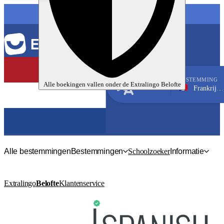
TAAL
BESTEMMING
Alle boekingen vallen onder de
Extralingo
Belofte
Frankrijk, Toulouse
Frans
Alle bestemmingen
Bestemmingen
Schoolzoeker
Informatie
Extralingo
Belofte
Klantenservice