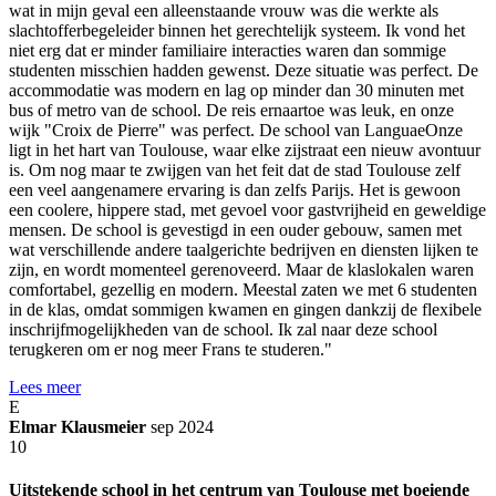
wat in mijn geval een alleenstaande vrouw was die werkte als
slachtofferbegeleider binnen het gerechtelijk systeem. Ik vond het
niet erg dat er minder familiaire interacties waren dan sommige
studenten misschien hadden gewenst. Deze situatie was perfect. De
accommodatie was modern en lag op minder dan 30 minuten met
bus of metro van de school. De reis ernaartoe was leuk, en onze
wijk "Croix de Pierre" was perfect. De school van LanguaeOnze
ligt in het hart van Toulouse, waar elke zijstraat een nieuw avontuur
is. Om nog maar te zwijgen van het feit dat de stad Toulouse zelf
een veel aangenamere ervaring is dan zelfs Parijs. Het is gewoon
een coolere, hippere stad, met gevoel voor gastvrijheid en geweldige
mensen. De school is gevestigd in een ouder gebouw, samen met
wat verschillende andere taalgerichte bedrijven en diensten lijken te
zijn, en wordt momenteel gerenoveerd. Maar de klaslokalen waren
comfortabel, gezellig en modern. Meestal zaten we met 6 studenten
in de klas, omdat sommigen kwamen en gingen dankzij de flexibele
inschrijfmogelijkheden van de school. Ik zal naar deze school
terugkeren om er nog meer Frans te studeren."
Lees meer
E
Elmar Klausmeier
sep 2024
10
Uitstekende school in het centrum van Toulouse met boeiende