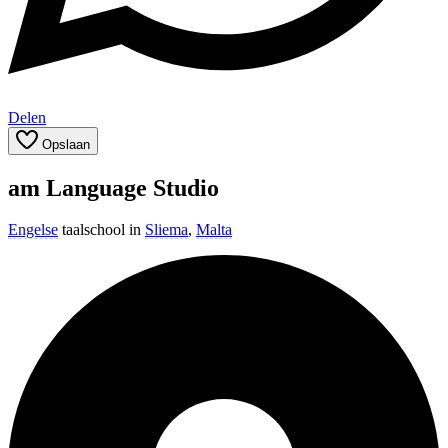
Delen
Opslaan
am Language Studio
Engelse
taalschool in
Sliema
,
Malta