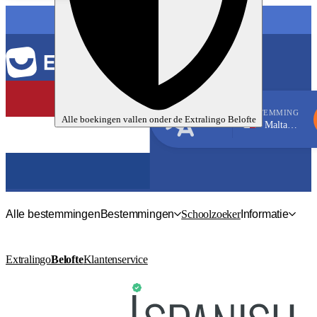
TAAL
BESTEMMING
Alle boekingen vallen onder de
Extralingo
Belofte
Malta, Sliema
Engels
Alle bestemmingen
Bestemmingen
Schoolzoeker
Informatie
Extralingo
Belofte
Klantenservice