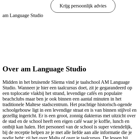
Online boeken
Krijg persoonlijk advies
am Language Studio
Toon opties & prijzen
Over am Language Studio
Midden in het bruisende Sliema vind je taalschool AM Language
Studio. Wanneer je hier een taalcursus doet, zit je gegarandeerd op
een toplocatie vlakbij het strand, levendige cafés en populaire
beachclubs maar ben je ook binnen een aantal minuten in het
traditionele Maltese stadscentrum. Het prachtige historisch-ogende
schoolgebouw ligt in een levendige straat en is van binnen stijlvol en
gezellig ingericht. Er is een groot, zonnig dakterras met uitzicht over
de stad en de school heeft een eigen café waar je koffie, lunch en
ontbijt kan halen. Het personeel van de school is super vriendelijk,
bij de receptie helpen ze je met alle liefde aan alle informatie die je
nodig hebt: zij het over Malta of over je taalcursus. De lessen bij