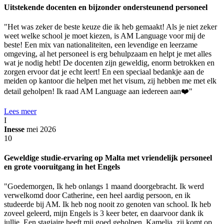
Uitstekende docenten en bijzonder ondersteunend personeel
"Het was zeker de beste keuze die ik heb gemaakt! Als je niet zeker
weet welke school je moet kiezen, is AM Language voor mij de
beste! Een mix van nationaliteiten, een levendige en leerzame
omgeving, al het personeel is erg behulpzaam en helpt je met alles
wat je nodig hebt! De docenten zijn geweldig, enorm betrokken en
zorgen ervoor dat je echt leert! En een speciaal bedankje aan de
meiden op kantoor die helpen met het visum, zij hebben me met elk
detail geholpen! Ik raad AM Language aan iedereen aan❤️"
Lees meer
I
Inesse
mei 2026
10
Geweldige studie-ervaring op Malta met vriendelijk personeel
en grote vooruitgang in het Engels
"Goedemorgen, Ik heb onlangs 1 maand doorgebracht. Ik werd
verwelkomd door Catherine, een heel aardig persoon, en ik
studeerde bij AM. Ik heb nog nooit zo genoten van school. Ik heb
zoveel geleerd, mijn Engels is 3 keer beter, en daarvoor dank ik
jullie. Een stagiaire heeft mij goed geholpen, Kamelia, zij komt op