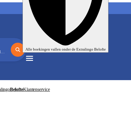
Mijn taalreizen
Nl
EUR
Alle boekingen vallen onder de
Extralingo
Belofte
l
alingo
Belofte
Klantenservice