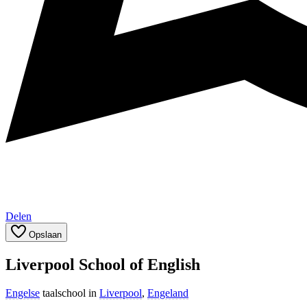
Delen
Opslaan
Liverpool School of English
Engelse
taalschool in
Liverpool
,
Engeland