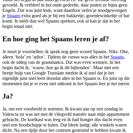
gevoeld. Ik verbleef in het oude gedeelte, daar praten ze bijna geen
Engels. Dat was juist leuk, want daardoor oefen je noodgewongen
je
Spaans
extra goed als je bij een bakkertje, groentewinkeltje of bar
komt. Je móét dan wel Spaans spreken, ook al kan je dat in het
begin totaal niet.
En hoe ging het Spaans leren je af?
Je moet je voorstellen: ik sprak nog geen woord Spaans. Niks. Oke,
alleen ‘hola’ en ‘adios’. Tijdens de cursus was alles in het
Spaans
,
ook de uitleg van de grammatica. Dat was even wennen. In het
begin dacht ik, ‘wauw, hoe ga ik dit bijhouden’. Maar met een
beetje hulp van Google Translate merkte ik al snel dat je het
eigenlijk juist snel leert doordat alles in het Spaans is. En juist op die
momenten dat je er even niet uitkomt in het Spaans leer je het meest.
Ja?
Ja, om een voorbeeld te noemen. Ik kwam aan op een zondag in
Valencia en was net met de vliegveld transfer naar mijn appartement
gebracht. De koelkast was leeg en ik had honger dus dacht even
snel een boodschapje te halen. Dat bleek lastig: alle winkels waren
dicht. Na een tijdje door het centrum gestruind te hebben kwam ik