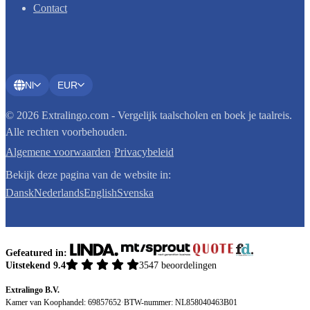
Contact
Nl
EUR
© 2026 Extralingo.com - Vergelijk taalscholen en boek je taalreis.
Alle rechten voorbehouden.
Algemene voorwaarden
·
Privacybeleid
Bekijk deze pagina van de website in:
Dansk
Nederlands
English
Svenska
Gefeatured in:
Uitstekend 9.4
3547 beoordelingen
Extralingo B.V.
Kamer van Koophandel: 69857652
·
BTW-nummer: NL858040463B01