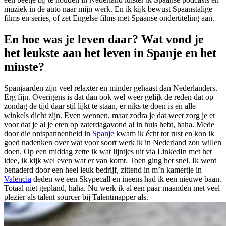
muziek in de auto naar mijn werk. En ik kijk bewust Spaanstalige
films en series, of zet Engelse films met Spaanse ondertiteling aan.
En hoe was je leven daar? Wat vond je
het leukste aan het leven in Spanje en het
minste?
Spanjaarden zijn veel relaxter en minder gehaast dan Nederlanders.
Erg fijn. Overigens is dat dan ook wel weer gelijk de reden dat op
zondag de tijd daar stil lijkt te staan, er niks te doen is en alle
winkels dicht zijn. Even wennen, maar zodra je dat weet zorg je er
voor dat je al je eten op zaterdagavond al in huis hebt, haha. Mede
door die ontspannenheid in
Spanje
kwam ik écht tot rust en kon ik
goed nadenken over wat voor soort werk ik in Nederland zou willen
doen. Op een middag zette ik wat lijntjes uit via LinkedIn met het
idee, ik kijk wel even wat er van komt. Toen ging het snel. Ik werd
benaderd door een heel leuk bedrijf, zittend in m’n kamertje in
Valencia
deden we een Skypecall en ineens had ik een nieuwe baan.
Totaal niet gepland, haha. Nu werk ik al een paar maanden met veel
plezier als talent sourcer bij Talentmapper als.