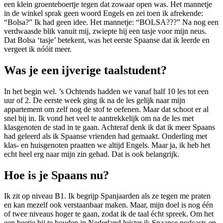
een klein groenteboertje tegen dat zowaar open was. Het mannetje
in de winkel sprak geen woord Engels en zei toen ik afrekende:
“Bolsa?” Ik had geen idee. Het mannetje: “BOLSA???” Na nog een
verdwaasde blik vanuit mij, zwiepte hij een tasje voor mijn neus.
Dat Bolsa ‘tasje’ betekent, was het eerste Spaanse dat ik leerde en
vergeet ik nóóit meer.
Was je een ijverige taalstudent?
In het begin wel. ’s Ochtends hadden we vanaf half 10 les tot een
uur of 2. De eerste week ging ik na de les gelijk naar mijn
appartement om zelf nog de stof te oefenen. Maar dat schoot er al
snel bij in. Ik vond het veel te aantrekkelijk om na de les met
klasgenoten de stad in te gaan. Achteraf denk ik dat ik meer Spaans
had geleerd als ik Spaanse vrienden had gemaakt. Onderling met
klas- en huisgenoten praatten we altijd Engels. Maar ja, ik heb het
echt heel erg naar mijn zin gehad. Dat is ook belangrijk.
Hoe is je Spaans nu?
Ik zit op niveau B1. Ik begrijp Spanjaarden als ze tegen me praten
en kan mezelf ook verstaanbaar maken. Maar, mijn doel is nog één
of twee niveaus hoger te gaan, zodat ik de taal écht spreek. Om het
een beetje bij te houden in Nederland luister ik Spaanse podcasts en