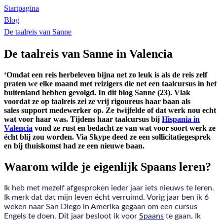
Startpagina
Blog
De taalreis van Sanne
De taalreis van Sanne in Valencia
‘Omdat een reis herbeleven bijna net zo leuk is als de reis zelf
praten we elke maand met reizigers die net een taalcursus in het
buitenland hebben gevolgd. In dit blog Sanne (23). Vlak
voordat ze op taalreis zei ze vrij rigoureus haar baan als
sales support medewerker op. Ze twijfelde of dat werk nou echt
wat voor haar was. Tijdens haar taalcursus bij
Hispania in
Valencia
vond ze rust en bedacht ze van wat voor soort werk ze
écht blij zou worden. Via Skype deed ze een sollicitatiegesprek
en bij thuiskomst had ze een nieuwe baan.
Waarom wilde je eigenlijk Spaans leren?
Ik heb met mezelf afgesproken ieder jaar iets nieuws te leren.
Ik merk dat dat mijn leven écht verruimd. Vorig jaar ben ik 6
weken naar San Diego in Amerika gegaan om een cursus
Engels te doen. Dit jaar besloot ik voor
Spaans
te gaan. Ik