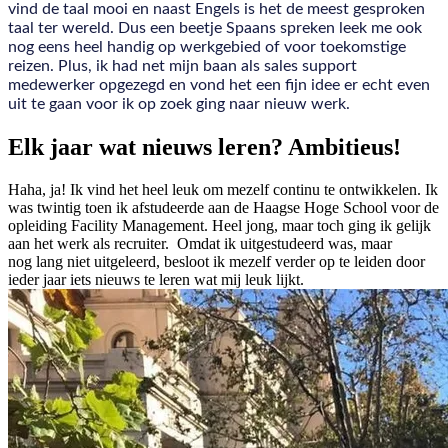
vind de taal mooi en naast Engels is het de meest gesproken
taal ter wereld. Dus een beetje Spaans spreken leek me ook
nog eens heel handig op werkgebied of voor toekomstige
reizen. Plus, ik had net mijn baan als sales support
medewerker opgezegd en vond het een fijn idee er echt even
uit te gaan voor ik op zoek ging naar nieuw werk.
Elk jaar wat nieuws leren? Ambitieus!
Haha, ja! Ik vind het heel leuk om mezelf continu te ontwikkelen. Ik
was twintig toen ik afstudeerde aan de Haagse Hoge School voor de
opleiding Facility Management. Heel jong, maar toch ging ik gelijk
aan het werk als recruiter. Omdat ik uitgestudeerd was, maar
nog lang niet uitgeleerd, besloot ik mezelf verder op te leiden door
ieder jaar iets nieuws te leren wat mij leuk lijkt.