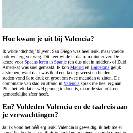
Hoe kwam je uit bij Valencia?
Ik wilde ‘dichtbij’ blijven. San Diego was heel leuk, maar voelde
ook wel erg ver weg. Dit keer wilde ik daarom minder ver. De
keuze voor
Spaans leren in Spanje
(en dus niet in midden- of Zuid
Amerika) was snel gemaakt. Ik kon
Madrid
en
Barcelona
gelijk
afstrepen, want daar was ik al een keer geweest en beiden
steden vond ik te druk en groot om twee maanden te zitten. De
combinatie van stad en strand in
Valencia
sprak me heel erg aan.
Plus het feit dat er wél genoeg te doen is, maar de stad óók een
gemoedelijke sfeer heeft.
En? Voldeden Valencia en de taalreis aan
je verwachtingen?
Ja! Ik vond het héél erg leuk. Valencia is geweldig, ik heb me er
vanaf het begin af aan thuis gevoeld en me geen seconde onveilig