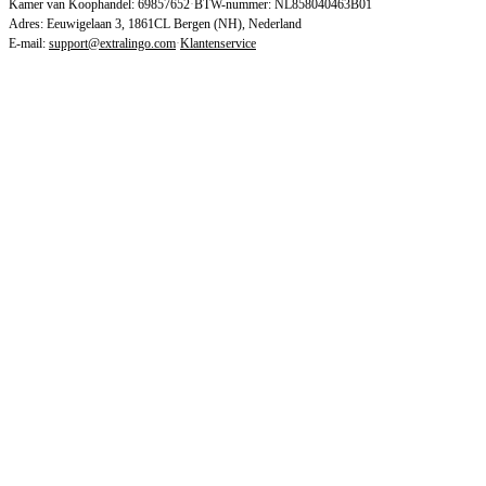
Kamer van Koophandel: 69857652
·
BTW-nummer: NL858040463B01
Adres: Eeuwigelaan 3, 1861CL Bergen (NH), Nederland
E-mail:
support@extralingo.com
·
Klantenservice