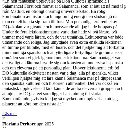
"En helt fantastisk upplevelse på Don Quijotes språkskola i
Salamanca! Först och främst är Salamanca, som är lätt att nå med tåg
från Madrid, en otroligt charmig universitetsstad. En rolig
kombination av historia och ungdomlig energi i en stadsmiljö där
man enkelt kan ta sig fram till fots. Min personliga erfarenhet av
DQ-skolan var givande och motsvarade allt jag hade hoppats på.
Under de fyra lektionstimmarna varje dag hade vi två lärare, två
timmar med varje lärare, och de var utmärkta. Lektionerna var både
utmanande och roliga. Jag utnyttjade även extra enskilda lektioner,
en timme per tillfälle, med en lärare, och det hjälpte mig att förbättra
min muntliga spanska och att ytterligare förtydliga de grammatiska
områden som vi gick igenom under lektionerna. Sammantaget var
det tydligt att lärarna brydde sig om konsten att undervisa i spanska
och om eleverna på ett personligt plan. Utöver lektionerna erbjöd
DQ kulturella aktiviteter nästan varje dag, alla på spanska, vilket
verkligen hjälpte mig att lära känna Salamanca mer på djupet samt
den spanska kulturen och historien i allmänhet. Det var också en
fantastisk upplevelse att lära känna de andra eleverna i gruppen och
att njuta av DQ-caféet som ligger i anslutning till skolan.
Sammanfattningsvis tyckte jag så mycket om upplevelsen att jag
planerar att göra om den nästa år."
Läs mer
F
Floriana Peritore
apr. 2025