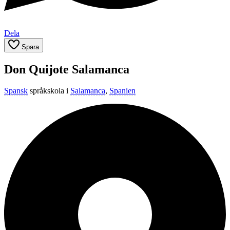
Dela
Spara
Don Quijote Salamanca
Spansk
språkskola i
Salamanca
,
Spanien