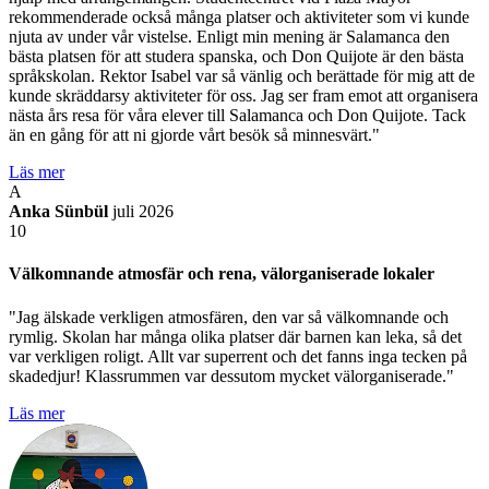
rekommenderade också många platser och aktiviteter som vi kunde
njuta av under vår vistelse. Enligt min mening är Salamanca den
bästa platsen för att studera spanska, och Don Quijote är den bästa
språkskolan. Rektor Isabel var så vänlig och berättade för mig att de
kunde skräddarsy aktiviteter för oss. Jag ser fram emot att organisera
nästa års resa för våra elever till Salamanca och Don Quijote. Tack
än en gång för att ni gjorde vårt besök så minnesvärt."
Läs mer
A
Anka Sünbül
juli 2026
10
Välkomnande atmosfär och rena, välorganiserade lokaler
"Jag älskade verkligen atmosfären, den var så välkomnande och
rymlig. Skolan har många olika platser där barnen kan leka, så det
var verkligen roligt. Allt var superrent och det fanns inga tecken på
skadedjur! Klassrummen var dessutom mycket välorganiserade."
Läs mer