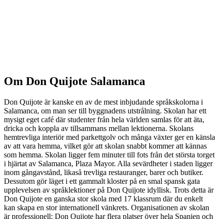
Om Don Quijote Salamanca
Don Quijote är kanske en av de mest inbjudande språkskolorna i
Salamanca, om man ser till byggnadens utstrålning. Skolan har ett
mysigt eget café där studenter från hela världen samlas för att äta,
dricka och koppla av tillsammans mellan lektionerna. Skolans
hemtrevliga interiör med parkettgolv och många växter ger en känsla
av att vara hemma, vilket gör att skolan snabbt kommer att kännas
som hemma. Skolan ligger fem minuter till fots från det största torget
i hjärtat av Salamanca, Plaza Mayor. Alla sevärdheter i staden ligger
inom gångavstånd, likaså trevliga restauranger, barer och butiker.
Dessutom gör läget i ett gammalt kloster på en smal spansk gata
upplevelsen av språklektioner på Don Quijote idyllisk. Trots detta är
Don Quijote en ganska stor skola med 17 klassrum där du enkelt
kan skapa en stor internationell vänkrets. Organisationen av skolan
är professionell: Don Quijote har flera platser över hela Spanien och