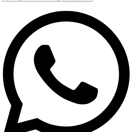
9,6
Exceptionell
Baserat på
153 recensioner
Visa alternativ & priser
Få personlig rådgivning