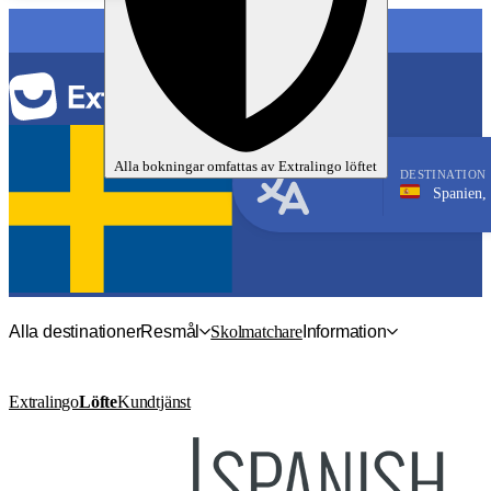
SPRÅK
Alla bokningar omfattas av
Extralingo
löftet
DESTINATION
Spanien, Salamanca
Spanska
Alla destinationer
Resmål
Skolmatchare
Information
Extralingo
Löfte
Kundtjänst