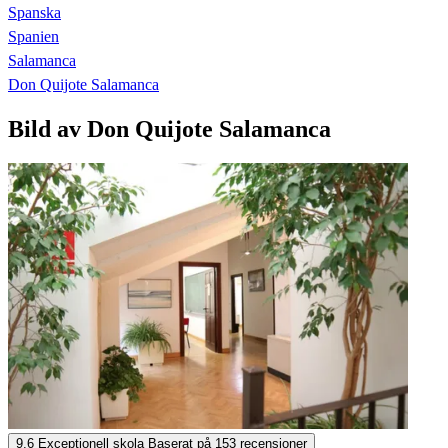
Spanska
Spanien
Salamanca
Don Quijote Salamanca
Bild av Don Quijote Salamanca
Don Quijote Salamanca
9,6
Exceptionell skola
Baserat på
153 recensioner