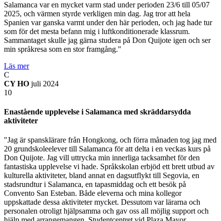
Salamanca var en mycket varm stad under perioden 23/6 till 05/07
2025, och värmen styrde verkligen min dag. Jag tror att hela
Spanien var ganska varmt under den här perioden, och jag hade tur
som för det mesta befann mig i luftkonditionerade klassrum.
Sammantaget skulle jag gärna studera på Don Quijote igen och ser
min språkresa som en stor framgång."
Läs mer
C
CY HO
juli 2024
10
Enastående upplevelse i Salamanca med skräddarsydda
aktiviteter
"Jag är spansklärare från Hongkong, och förra månaden tog jag med
20 grundskoleelever till Salamanca för att delta i en veckas kurs på
Don Quijote. Jag vill uttrycka min innerliga tacksamhet för den
fantastiska upplevelse vi hade. Språkskolan erbjöd ett brett utbud av
kulturella aktiviteter, bland annat en dagsutflykt till Segovia, en
stadsrundtur i Salamanca, en tapasmiddag och ett besök på
Convento San Esteban. Både eleverna och mina kollegor
uppskattade dessa aktiviteter mycket. Dessutom var lärarna och
personalen otroligt hjälpsamma och gav oss all möjlig support och
hjälp med arrangemangen. Studentcentret vid Plaza Mayor