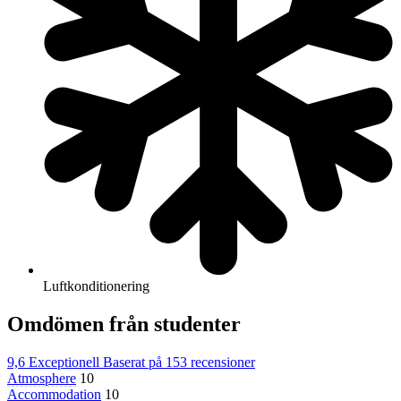
Luftkonditionering
Omdömen från studenter
9,6
Exceptionell
Baserat på
153 recensioner
Atmosphere
10
Accommodation
10