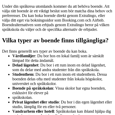
Under din språkresa utomlands kommer du att behöva boende. Att
välja rätt boende är ett viktigt beslut som bör matcha dina behov och
preferenser. Du kan boka boende direkt genom Extralingo, eller
välja ditt eget via bokningssidor som Booking.com och Airbnb.
Boendealternativen som erbjuds genom Extralingo beror på vilken
språkskola du väljer och de specifika alternativ de erbjuder.
Vilka typer av boende finns tillgängliga?
Det finns generellt sex typer av boende du kan boka.
Värdfamiljer
: Du bor hos en lokal familj som är särskilt
lämpad för detta ändamål.
Delad lägenhet
: Du bor i ett rum inom en delad lägenhet,
som du delar med andra studenter från din språkskola.
Studenthem
: Du bor i ett rum inom ett studenthem. Dessa
boenden delas ofta med studenter från lokala högskolor,
universitet och språkskolor.
Boende på språkskolan
: Vissa skolor har egna
boenden
,
exklusivt för elever på
språkskolan.
Privat lägenhet eller studio
: Du bor i din egen lägenhet eller
studio, lämplig för en eller två personer.
Vandrarhem eller hotell
: Språkskolan kan ibland hjälpa dig