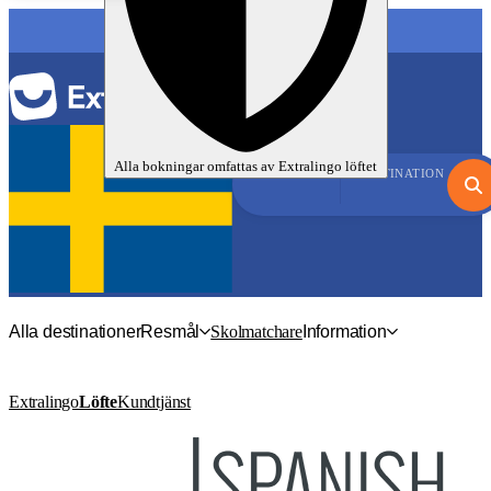
Alla bokningar omfattas av
Extralingo
löftet
SPRÅK
DESTINATION
Alla destinationer
Resmål
Skolmatchare
Information
Extralingo
Löfte
Kundtjänst