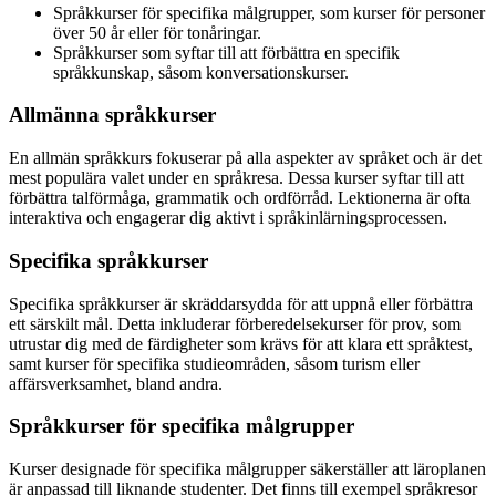
Språkkurser för specifika målgrupper, som kurser för personer
över 50 år eller för tonåringar.
Språkkurser som syftar till att förbättra en specifik
språkkunskap, såsom konversationskurser.
Allmänna språkkurser
En allmän språkkurs fokuserar på alla aspekter av språket och är det
mest populära valet under en språkresa. Dessa kurser syftar till att
förbättra talförmåga, grammatik och ordförråd. Lektionerna är ofta
interaktiva och engagerar dig aktivt i språkinlärningsprocessen.
Specifika språkkurser
Specifika språkkurser är skräddarsydda för att uppnå eller förbättra
ett särskilt mål. Detta inkluderar förberedelsekurser för prov, som
utrustar dig med de färdigheter som krävs för att klara ett språktest,
samt kurser för specifika studieområden, såsom turism eller
affärsverksamhet, bland andra.
Språkkurser för specifika målgrupper
Kurser designade för specifika målgrupper säkerställer att läroplanen
är anpassad till liknande studenter. Det finns till exempel språkresor