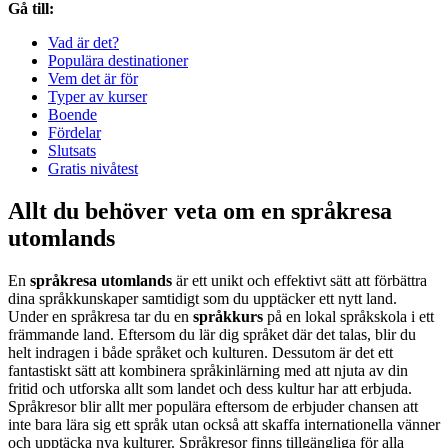
Gå till:
Vad är det?
Populära destinationer
Vem det är för
Typer av kurser
Boende
Fördelar
Slutsats
Gratis nivåtest
Allt du behöver veta om en språkresa
utomlands
En
språkresa utomlands
är ett unikt och effektivt sätt att förbättra
dina språkkunskaper samtidigt som du upptäcker ett nytt land.
Under en språkresa tar du en
språkkurs
på en lokal språkskola i ett
främmande land. Eftersom du lär dig språket där det talas, blir du
helt indragen i både språket och kulturen. Dessutom är det ett
fantastiskt sätt att kombinera språkinlärning med att njuta av din
fritid och utforska allt som landet och dess kultur har att erbjuda.
Språkresor blir allt mer populära eftersom de erbjuder chansen att
inte bara lära sig ett språk utan också att skaffa internationella vänner
och upptäcka nya kulturer. Språkresor finns tillgängliga för alla