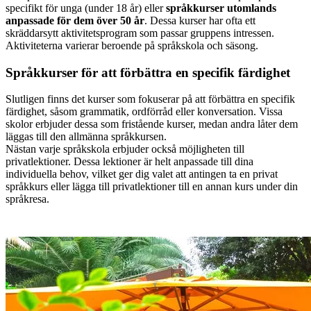
specifikt för unga (under 18 år) eller
språkkurser utomlands
anpassade för dem över 50 år
. Dessa kurser har ofta ett
skräddarsytt aktivitetsprogram som passar gruppens intressen.
Aktiviteterna varierar beroende på språkskola och säsong.
Språkkurser för att förbättra en specifik färdighet
Slutligen finns det kurser som fokuserar på att förbättra en specifik
färdighet, såsom grammatik, ordförråd eller konversation. Vissa
skolor erbjuder dessa som fristående kurser, medan andra låter dem
läggas till den allmänna språkkursen.
Nästan varje språkskola erbjuder också möjligheten till
privatlektioner. Dessa lektioner är helt anpassade till dina
individuella behov, vilket ger dig valet att antingen ta en privat
språkkurs eller lägga till privatlektioner till en annan kurs under din
språkresa.
Hitta din perfekta språkkurs