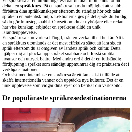
En språkresa är en utbildningsresa där du åker utomlands för att
delta i en
språkkurs
. På en språkresa har du möjlighet att snabbt
förbättra dina språkkunskaper eftersom du ständigt hör och talar
språket i en autentisk miljö. Lektionerna ges på det språk du lär dig,
så du gör framsteg snabbt. Oavsett om du är nybörjare eller redan
har viss kunskap, erbjuder en språkresa alltid en unik
lärandeupplevelse.
En språkresa kan variera i längd, från en vecka till ett helt år. Att ta
en språkkurs utomlands är det mest effektiva sättet att lära sig ett
språk eftersom du är omgiven av landets språk och kultur. Detta
hjälper dig att plocka upp språket snabbare och förstå subtila
nyanser och uttryck bättre. Med andra ord ä det är en fullständig
fördjupning i språket som ständigt uppmuntrar dig att praktisera det i
verkliga situationer.
Och sist men inte minst: en språkresa är ett fantastiskt tillfälle att
skaffa internationella vänner och upptäcka nya kulturer. Det är en
unik upplevelse som vidgar dina vyer och berikar din världsbild.
De populäraste språkresedestinationerna