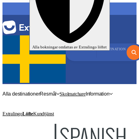
Alla bokningar omfattas av
Extralingo
löftet
SPRÅK
DESTINATION
Alla destinationer
Resmål
Skolmatchare
Information
Extralingo
Löfte
Kundtjänst