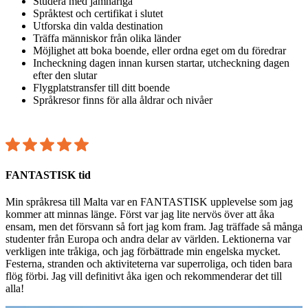
Studera med jämnåriga
Språktest och certifikat i slutet
Utforska din valda destination
Träffa människor från olika länder
Möjlighet att boka boende, eller ordna eget om du föredrar
Incheckning dagen innan kursen startar, utcheckning dagen
efter den slutar
Flygplatstransfer till ditt boende
Språkresor finns för alla åldrar och nivåer
Starta din språkresa
FANTASTISK tid
Min språkresa till Malta var en FANTASTISK upplevelse som jag
kommer att minnas länge. Först var jag lite nervös över att åka
ensam, men det försvann så fort jag kom fram. Jag träffade så många
studenter från Europa och andra delar av världen. Lektionerna var
verkligen inte tråkiga, och jag förbättrade min engelska mycket.
Festerna, stranden och aktiviteterna var superroliga, och tiden bara
flög förbi. Jag vill definitivt åka igen och rekommenderar det till
alla!