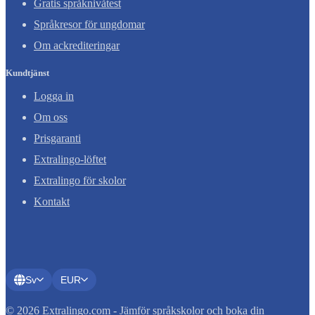
Gratis språknivåtest
Språkresor för ungdomar
Om ackrediteringar
Kundtjänst
Logga in
Om oss
Prisgaranti
Extralingo-löftet
Extralingo för skolor
Kontakt
Sv
EUR
© 2026 Extralingo.com - Jämför språkskolor och boka din