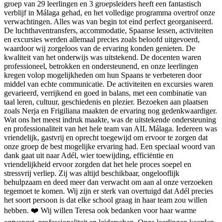
groep van 29 leerlingen en 3 groepsleiders heeft een fantastisch
verblijf in Málaga gehad, en het volledige programma overtrof onze
verwachtingen. Alles was van begin tot eind perfect georganiseerd.
De luchthaventransfers, accommodatie, Spaanse lessen, activiteiten
en excursies werden allemaal precies zoals beloofd uitgevoerd,
waardoor wij zorgeloos van de ervaring konden genieten. De
kwaliteit van het onderwijs was uitstekend. De docenten waren
professioneel, betrokken en ondersteunend, en onze leerlingen
kregen volop mogelijkheden om hun Spaans te verbeteren door
middel van echte communicatie. De activiteiten en excursies waren
gevarieerd, verrijkend en goed in balans, met een combinatie van
taal leren, cultuur, geschiedenis en plezier. Bezoeken aan plaatsen
zoals Nerja en Frigiliana maakten de ervaring nog gedenkwaardiger.
Wat ons het meest indruk maakte, was de uitstekende ondersteuning
en professionaliteit van het hele team van AIL Málaga. Iedereen was
vriendelijk, gastvrij en oprecht toegewijd om ervoor te zorgen dat
onze groep de best mogelijke ervaring had. Een speciaal woord van
dank gaat uit naar Adél, wier toewijding, efficiëntie en
vriendelijkheid ervoor zorgden dat het hele proces soepel en
stressvrij verliep. Zij was altijd beschikbaar, ongelooflijk
behulpzaam en deed meer dan verwacht om aan al onze verzoeken
tegemoet te komen. Wij zijn er sterk van overtuigd dat Adél precies
het soort persoon is dat elke school graag in haar team zou willen
hebben. ❤️ Wij willen Teresa ook bedanken voor haar warme