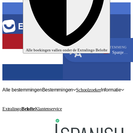
TAAL
BESTEMMING
Alle boekingen vallen onder de
Extralingo
Belofte
Spanje, Malaga
Spaans
Alle bestemmingen
Bestemmingen
Schoolzoeker
Informatie
Extralingo
Belofte
Klantenservice