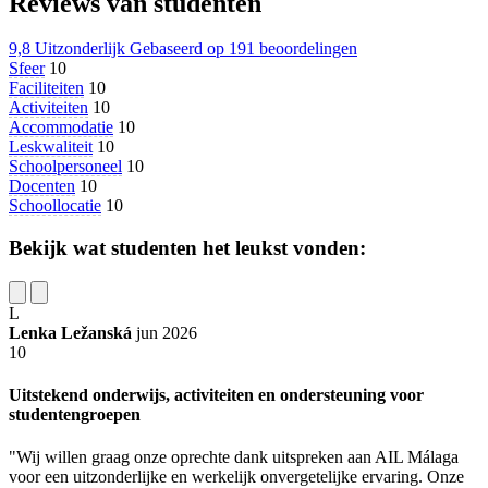
Reviews van studenten
9,8
Uitzonderlijk
Gebaseerd op
191 beoordelingen
Sfeer
10
Faciliteiten
10
Activiteiten
10
Accommodatie
10
Leskwaliteit
10
Schoolpersoneel
10
Docenten
10
Schoollocatie
10
Bekijk wat studenten het leukst vonden:
L
Lenka Ležanská
jun 2026
10
Uitstekend onderwijs, activiteiten en ondersteuning voor
studentengroepen
"Wij willen graag onze oprechte dank uitspreken aan AIL Málaga
voor een uitzonderlijke en werkelijk onvergetelijke ervaring. Onze