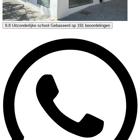
AIL Málaga
9,8
Uitzonderlijke school
Gebaseerd op
191 beoordelingen
9,8
Uitzonderlijk
Gebaseerd op
191 beoordelingen
Toon opties & prijzen
Krijg persoonlijk advies