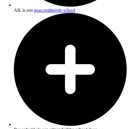
AIL is een
geaccrediteerde school