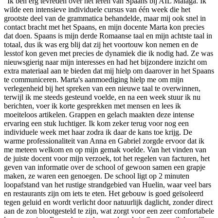
"Ik ben erg tevreden over het leren van Spaans bij AIL Malaga. Ik
wilde een intensieve individuele cursus van één week die het
grootste deel van de grammatica behandelde, maar mij ook snel in
contact bracht met het Spaans, en mijn docente Marta kon precies
dat doen. Spaans is mijn derde Romaanse taal en mijn achtste taal in
totaal, dus ik was erg blij dat zij het voortouw kon nemen en de
lesstof kon geven met precies de dynamiek die ik nodig had. Ze was
nieuwsgierig naar mijn interesses en had het bijzondere inzicht om
extra materiaal aan te bieden dat mij hielp om daarover in het Spaans
te communiceren. Marta's aanmoediging hielp me om mijn
verlegenheid bij het spreken van een nieuwe taal te overwinnen,
terwijl ik me steeds gesteund voelde, en na een week stuur ik nu
berichten, voer ik korte gesprekken met mensen en lees ik
moeiteloos artikelen. Grappen en gelach maakten deze intense
ervaring een stuk luchtiger. Ik kom zeker terug voor nog een
individuele week met haar zodra ik daar de kans toe krijg. De
warme professionaliteit van Anna en Gabriel zorgde ervoor dat ik
me meteen welkom en op mijn gemak voelde. Van het vinden van
de juiste docent voor mijn verzoek, tot het regelen van facturen, het
geven van informatie over de school of gewoon samen een grapje
maken, ze waren een genoegen. De school ligt op 2 minuten
loopafstand van het rustige strandgebied van Huelin, waar veel bars
en restaurants zijn om iets te eten. Het gebouw is goed geïsoleerd
tegen geluid en wordt verlicht door natuurlijk daglicht, zonder direct
aan de zon blootgesteld te zijn, wat zorgt voor een zeer comfortabele