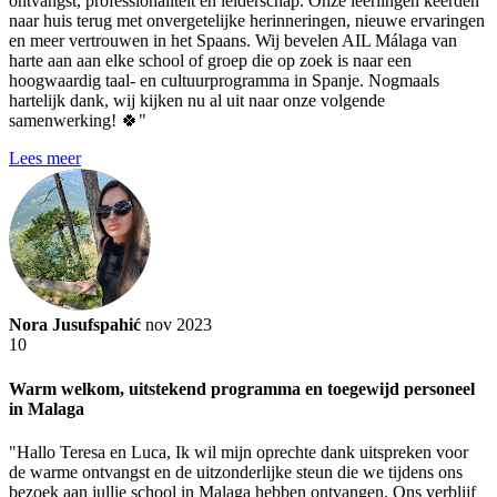
ontvangst, professionaliteit en leiderschap. Onze leerlingen keerden
naar huis terug met onvergetelijke herinneringen, nieuwe ervaringen
en meer vertrouwen in het Spaans. Wij bevelen AIL Málaga van
harte aan aan elke school of groep die op zoek is naar een
hoogwaardig taal- en cultuurprogramma in Spanje. Nogmaals
hartelijk dank, wij kijken nu al uit naar onze volgende
samenwerking! 🍀"
Lees meer
Nora Jusufspahić
nov 2023
10
Warm welkom, uitstekend programma en toegewijd personeel
in Malaga
"Hallo Teresa en Luca, Ik wil mijn oprechte dank uitspreken voor
de warme ontvangst en de uitzonderlijke steun die we tijdens ons
bezoek aan jullie school in Malaga hebben ontvangen. Ons verblijf