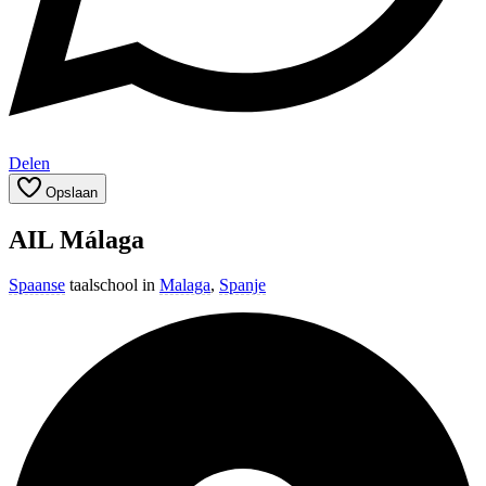
Delen
Opslaan
AIL Málaga
Spaanse
taalschool in
Malaga
,
Spanje