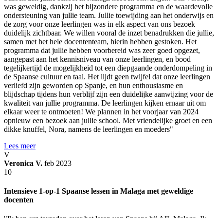
was geweldig, dankzij het bijzondere programma en de waardevolle
ondersteuning van jullie team. Jullie toewijding aan het onderwijs en
de zorg voor onze leerlingen was in elk aspect van ons bezoek
duidelijk zichtbaar. We willen vooral de inzet benadrukken die jullie,
samen met het hele docententeam, hierin hebben gestoken. Het
programma dat jullie hebben voorbereid was zeer goed opgezet,
aangepast aan het kennisniveau van onze leerlingen, en bood
tegelijkertijd de mogelijkheid tot een diepgaande onderdompeling in
de Spaanse cultuur en taal. Het lijdt geen twijfel dat onze leerlingen
verliefd zijn geworden op Spanje, en hun enthousiasme en
blijdschap tijdens hun verblijf zijn een duidelijke aanwijzing voor de
kwaliteit van jullie programma. De leerlingen kijken ernaar uit om
elkaar weer te ontmoeten! We plannen in het voorjaar van 2024
opnieuw een bezoek aan jullie school. Met vriendelijke groet en een
dikke knuffel, Nora, namens de leerlingen en moeders"
Lees meer
V
Veronica V.
feb 2023
10
Intensieve 1-op-1 Spaanse lessen in Malaga met geweldige
docenten