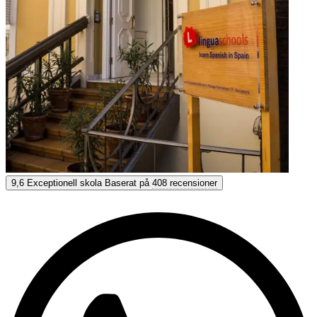
Linguaschool Barcelona
9,6
Exceptionell skola
Baserat på
408 recensioner
9,6
Exceptionell
Baserat på
408 recensioner
Visa alternativ & priser
Få personlig rådgivning