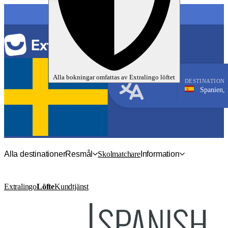
SPRÅK
Alla bokningar omfattas av
Extralingo
löftet
DESTINATION
Spanien, Barcelona
Spanska
Alla destinationer
Resmål
Skolmatchare
Information
Extralingo
Löfte
Kundtjänst