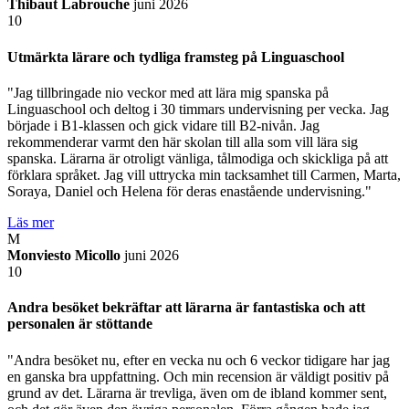
Thibaut Labrouche
juni 2026
10
Utmärkta lärare och tydliga framsteg på Linguaschool
"Jag tillbringade nio veckor med att lära mig spanska på
Linguaschool och deltog i 30 timmars undervisning per vecka. Jag
började i B1-klassen och gick vidare till B2-nivån. Jag
rekommenderar varmt den här skolan till alla som vill lära sig
spanska. Lärarna är otroligt vänliga, tålmodiga och skickliga på att
förklara språket. Jag vill uttrycka min tacksamhet till Carmen, Marta,
Soraya, Daniel och Helena för deras enastående undervisning."
Läs mer
M
Monviesto Micollo
juni 2026
10
Andra besöket bekräftar att lärarna är fantastiska och att
personalen är stöttande
"Andra besöket nu, efter en vecka nu och 6 veckor tidigare har jag
en ganska bra uppfattning. Och min recension är väldigt positiv på
grund av det. Lärarna är trevliga, även om de ibland kommer sent,