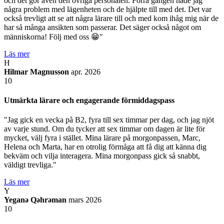
och det gör även den övriga personalen. Förra gången hade jag
några problem med lägenheten och de hjälpte till med det. Det var
också trevligt att se att några lärare till och med kom ihåg mig när de
har så många ansikten som passerar. Det säger också något om
människorna! Följ med oss 😁"
Läs mer
H
Hilmar Magnusson
apr. 2026
10
Utmärkta lärare och engagerande förmiddagspass
"Jag gick en vecka på B2, fyra till sex timmar per dag, och jag njöt
av varje stund. Om du tycker att sex timmar om dagen är lite för
mycket, välj fyra i stället. Mina lärare på morgonpassen, Marc,
Helena och Marta, har en otrolig förmåga att få dig att känna dig
bekväm och vilja interagera. Mina morgonpass gick så snabbt,
väldigt trevliga."
Läs mer
Y
Yeganə Qəhrəman
mars 2026
10