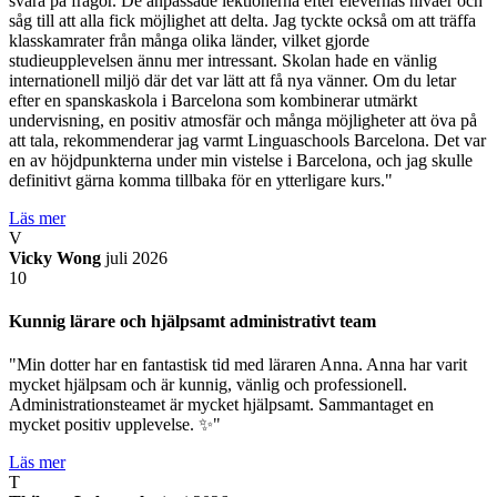
svara på frågor. De anpassade lektionerna efter elevernas nivåer och
såg till att alla fick möjlighet att delta. Jag tyckte också om att träffa
klasskamrater från många olika länder, vilket gjorde
studieupplevelsen ännu mer intressant. Skolan hade en vänlig
internationell miljö där det var lätt att få nya vänner. Om du letar
efter en spanskaskola i Barcelona som kombinerar utmärkt
undervisning, en positiv atmosfär och många möjligheter att öva på
att tala, rekommenderar jag varmt Linguaschools Barcelona. Det var
en av höjdpunkterna under min vistelse i Barcelona, och jag skulle
definitivt gärna komma tillbaka för en ytterligare kurs."
Läs mer
V
Vicky Wong
juli 2026
10
Kunnig lärare och hjälpsamt administrativt team
"Min dotter har en fantastisk tid med läraren Anna. Anna har varit
mycket hjälpsam och är kunnig, vänlig och professionell.
Administrationsteamet är mycket hjälpsamt. Sammantaget en
mycket positiv upplevelse. ✨️"
Läs mer
T