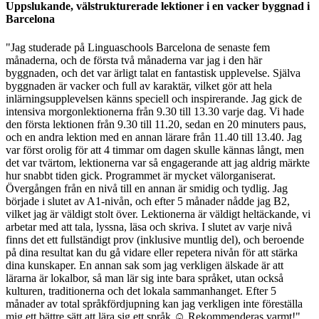
Uppslukande, välstrukturerade lektioner i en vacker byggnad i
Barcelona
"Jag studerade på Linguaschools Barcelona de senaste fem
månaderna, och de första två månaderna var jag i den här
byggnaden, och det var ärligt talat en fantastisk upplevelse. Själva
byggnaden är vacker och full av karaktär, vilket gör att hela
inlärningsupplevelsen känns speciell och inspirerande. Jag gick de
intensiva morgonlektionerna från 9.30 till 13.30 varje dag. Vi hade
den första lektionen från 9.30 till 11.20, sedan en 20 minuters paus,
och en andra lektion med en annan lärare från 11.40 till 13.40. Jag
var först orolig för att 4 timmar om dagen skulle kännas långt, men
det var tvärtom, lektionerna var så engagerande att jag aldrig märkte
hur snabbt tiden gick. Programmet är mycket välorganiserat.
Övergången från en nivå till en annan är smidig och tydlig. Jag
började i slutet av A1-nivån, och efter 5 månader nådde jag B2,
vilket jag är väldigt stolt över. Lektionerna är väldigt heltäckande, vi
arbetar med att tala, lyssna, läsa och skriva. I slutet av varje nivå
finns det ett fullständigt prov (inklusive muntlig del), och beroende
på dina resultat kan du gå vidare eller repetera nivån för att stärka
dina kunskaper. En annan sak som jag verkligen älskade är att
lärarna är lokalbor, så man lär sig inte bara språket, utan också
kulturen, traditionerna och det lokala sammanhanget. Efter 5
månader av total språkfördjupning kan jag verkligen inte föreställa
mig ett bättre sätt att lära sig ett språk ☺️ Rekommenderas varmt!"