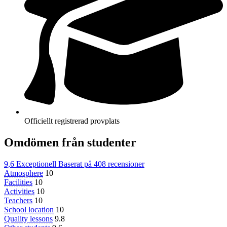
Officiellt registrerad provplats
Omdömen från studenter
9,6
Exceptionell
Baserat på
408 recensioner
Atmosphere
10
Facilities
10
Activities
10
Teachers
10
School location
10
Quality lessons
9.8