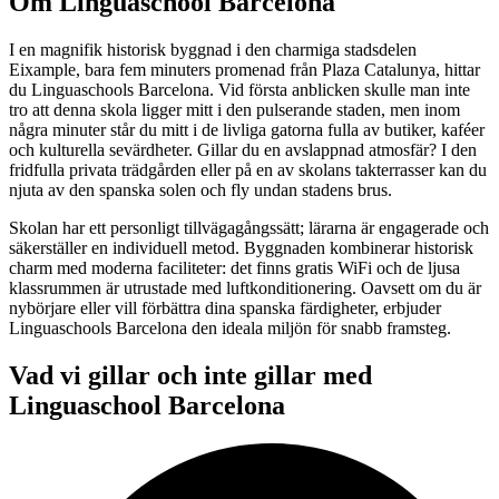
Om Linguaschool Barcelona
I en magnifik historisk byggnad i den charmiga stadsdelen
Eixample, bara fem minuters promenad från Plaza Catalunya, hittar
du Linguaschools Barcelona. Vid första anblicken skulle man inte
tro att denna skola ligger mitt i den pulserande staden, men inom
några minuter står du mitt i de livliga gatorna fulla av butiker, kaféer
och kulturella sevärdheter. Gillar du en avslappnad atmosfär? I den
fridfulla privata trädgården eller på en av skolans takterrasser kan du
njuta av den spanska solen och fly undan stadens brus.
Skolan har ett personligt tillvägagångssätt; lärarna är engagerade och
säkerställer en individuell metod. Byggnaden kombinerar historisk
charm med moderna faciliteter: det finns gratis WiFi och de ljusa
klassrummen är utrustade med luftkonditionering. Oavsett om du är
nybörjare eller vill förbättra dina spanska färdigheter, erbjuder
Linguaschools Barcelona den ideala miljön för snabb framsteg.
Vad vi gillar och inte gillar med
Linguaschool Barcelona