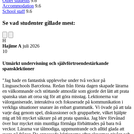
Other students
9.6
Accommodation
9.6
School staff
9.6
Se vad studenter gillade mest:
H
Hajime A
juli 2026
10
Utmärkt undervisning och självförtroendestärkande
spansklektioner
"Jag hade en fantastisk upplevelse under två veckor på
Linguaschools Barcelona. Redan från första dagen skapade lärarna
en välkomnande och stöttande atmosfär som gjorde det lätt att prata
spanska utan att oroa sig för att göra misstag. Lektionerna var
välorganiserade, interaktiva och fokuserade på kommunikation i
verkliga situationer snarare än enbart grammatik. Vi övade på att tala
varje dag genom spel, diskussioner och grupparbete, vilket hjälpte
mig att bli mycket säkrare på att prata spanska. Jag blev förvånad
över hur mycket min muntliga förmåga förbättrades på bara två
veckor. Lärarna var tålmodiga, uppmuntrande och alltid glada att