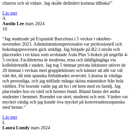
churros och så vidare. Jag skulle definitivt komma tillbaka!"
Läs mer
A
Austin Lee
mars 2024
10
"Jag studerade på Expanish Barcelona i 5 veckor i oktober-
november 2023. Administrationspersonalen var professionell och
bokningsprocessen gick smidigt. Jag började på B2.1-nivån och
placerades i en klass som avslutade Aula Plus 5-boken på ungefär 4-
5 veckor. Faciliteterna är moderna, rena och lättillgängliga via
kollektivtrafik i staden. Jag tog 5 timmar privata lektioner utöver de
20 timmar i veckan med grupplektioner och känner att allt var väl
värt det, då min spanska förbättrades avsevärt. Lärarna är vänliga
och personliga, och jag träffade många sköna människor från hela
världen. För boende valde jag att bo i ett hem med en familj. Jag
placerades hos en värd och hennes hund. Ibland fanns det andra
studenter i hemmet. Boendet var stort, modernt och rent. Värden var
mycket vänlig och jag kunde öva mycket på konversationsspanska
med henne."
Läs mer
L
Laura Lundy
mars 2024