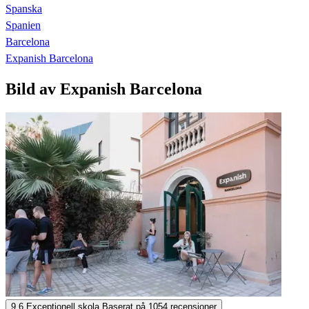
Spanska
Spanien
Barcelona
Expanish Barcelona
Bild av Expanish Barcelona
Expanish Barcelona
9,6
Exceptionell skola
Baserat på
1054 recensioner