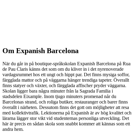
Visa alternativ & priser
Om Expanish Barcelona
När du går in på boutique-språkskolan Expanish Barcelona på Rua
de Pau Claris känns det som om du kliver in i det nyrenoverade
vardagsrummet hos ett ungt och hippt par. Det finns mysiga soffor,
färgglada mattor och på väggarna hänger trendiga tapeter. Överallt
finns statyer och växter, och färgglada affischer pryder väggarna.
Skolan ligger bara några minuter från la Sagrada Familia i
stadsdelen Eixample. Inom tjugo minuters promenad når du
Barcelonas strand, och roliga butiker, restauranger och barer finns
överallt i närheten. Dessutom finns det gott om möjligheter att resa
med kollektivtrafik. Lektionerna på Expanish är av hög kvalitet och
lärarna lägger stor vikt vid studenternas personliga utveckling. Det
här är precis en sådan skola som snabbt kommer att kännas som ett
andra hem.