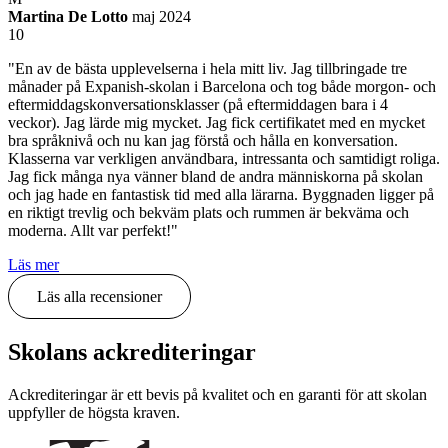
Martina De Lotto
maj 2024
10
"En av de bästa upplevelserna i hela mitt liv. Jag tillbringade tre
månader på Expanish-skolan i Barcelona och tog både morgon- och
eftermiddagskonversationsklasser (på eftermiddagen bara i 4
veckor). Jag lärde mig mycket. Jag fick certifikatet med en mycket
bra språknivå och nu kan jag förstå och hålla en konversation.
Klasserna var verkligen användbara, intressanta och samtidigt roliga.
Jag fick många nya vänner bland de andra människorna på skolan
och jag hade en fantastisk tid med alla lärarna. Byggnaden ligger på
en riktigt trevlig och bekväm plats och rummen är bekväma och
moderna. Allt var perfekt!"
Läs mer
Läs alla recensioner
Skolans ackrediteringar
Ackrediteringar är ett bevis på kvalitet och en garanti för att skolan
uppfyller de högsta kraven.