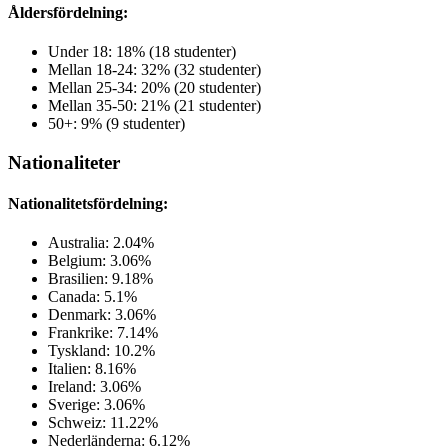
Åldersfördelning:
Under 18: 18% (18 studenter)
Mellan 18-24: 32% (32 studenter)
Mellan 25-34: 20% (20 studenter)
Mellan 35-50: 21% (21 studenter)
50+: 9% (9 studenter)
Nationaliteter
Nationalitetsfördelning:
Australia: 2.04%
Belgium: 3.06%
Brasilien: 9.18%
Canada: 5.1%
Denmark: 3.06%
Frankrike: 7.14%
Tyskland: 10.2%
Italien: 8.16%
Ireland: 3.06%
Sverige: 3.06%
Schweiz: 11.22%
Nederländerna: 6.12%