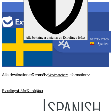
SPRÅK
Alla bokningar omfattas av
Extralingo
löftet
DESTINATION
Spanien, Barcelona
Spanska
Alla destinationer
Resmål
Skolmatchare
Information
Extralingo
Löfte
Kundtjänst