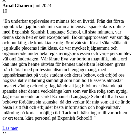
A
Amal Ghanem
juni 2023
10
"En underbar upplevelse att minnas för en livstid. Från det första
ögonblicket jag bokade min sommarintensiva spanskakurs online
med Expanish Spanish Language School, till sista minuten, var
denna skola helt enkelt exceptionell. Bokningsprocessen var smidig
och punktlig, de kontaktade mig för nivåtestet för att säkerställa att
jag skulle placeras i rätt klass, de var mycket hjälpsamma och
organiserade under hela registreringsprocessen och varje person blev
väl omhändertagen. Vår lärare Eva var bortom magnifik, mina ord
kan inte göra henne rättvisa för hennes underbara lektioner, givna
från hjärtat med professionalism och engagemang, med
uppmärksamhet på varje student och deras behov, och erbjöd oss
högkvalitativ inlärning samtidigt som hon höll klassens atmosfär
mycket vänlig och rolig. Jag kände att jag blivit mer flytande på
spanska efter denna veckolånga kurs som var lika rolig som nyttig.
Jag rekommenderar starkt Expanish Language School till alla som
behöver förbättra sin spanska, då det verkar för mig som att de är de
bästa i sitt fält och erbjuder bästa information och högkvalitativ
inlärning på kortast möjliga tid. Tack och hälsningar till var och en
av ert team, kära personal på Expanish School!!."
Läs mer
M