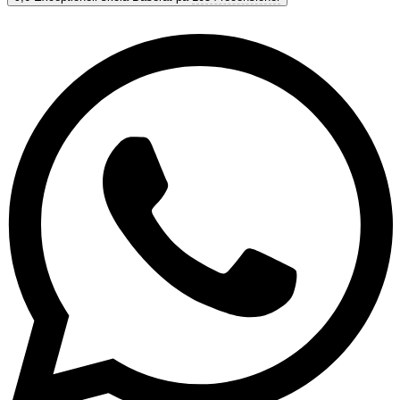
9,6
Exceptionell
Baserat på
1054 recensioner
Visa alternativ & priser
Få personlig rådgivning