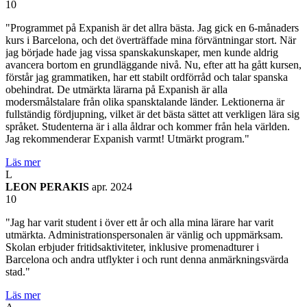
10
"Programmet på Expanish är det allra bästa. Jag gick en 6-månaders
kurs i Barcelona, och det överträffade mina förväntningar stort. När
jag började hade jag vissa spanskakunskaper, men kunde aldrig
avancera bortom en grundläggande nivå. Nu, efter att ha gått kursen,
förstår jag grammatiken, har ett stabilt ordförråd och talar spanska
obehindrat. De utmärkta lärarna på Expanish är alla
modersmålstalare från olika spansktalande länder. Lektionerna är
fullständig fördjupning, vilket är det bästa sättet att verkligen lära sig
språket. Studenterna är i alla åldrar och kommer från hela världen.
Jag rekommenderar Expanish varmt! Utmärkt program."
Läs mer
L
LEON PERAKIS
apr. 2024
10
"Jag har varit student i över ett år och alla mina lärare har varit
utmärkta. Administrationspersonalen är vänlig och uppmärksam.
Skolan erbjuder fritidsaktiviteter, inklusive promenadturer i
Barcelona och andra utflykter i och runt denna anmärkningsvärda
stad."
Läs mer