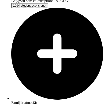
Betygsatt som en exceptionell skola av
1054 studentrecensioner
Familjär atmosfär