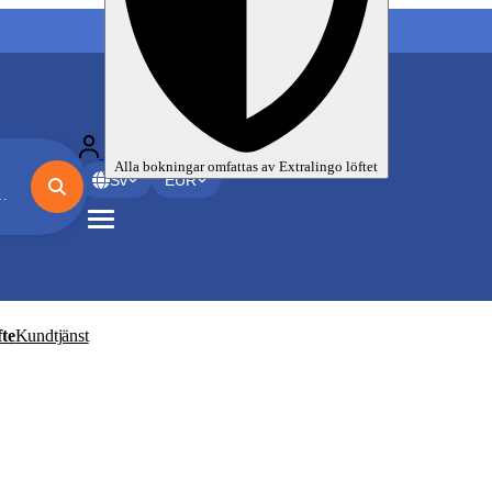
Mina språkresor
Alla bokningar omfattas av
Extralingo
löftet
Sv
EUR
te
Kundtjänst