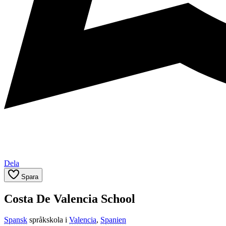
Dela
Spara
Costa De Valencia School
Spansk
språkskola i
Valencia
,
Spanien