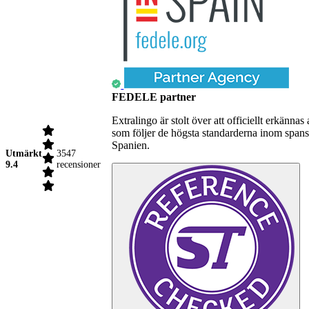
FEDELE partner
Extralingo är stolt över att officiellt erkä
som följer de högsta standarderna inom spansk
Spanien.
Utmärkt
3547
9.4
recensioner