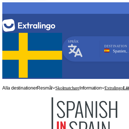
SPRÅK
DESTINATION
Spanien, Valencia
Spanska
Alla destinationer
Resmål
Skolmatchare
Information
Extralingo
Löf