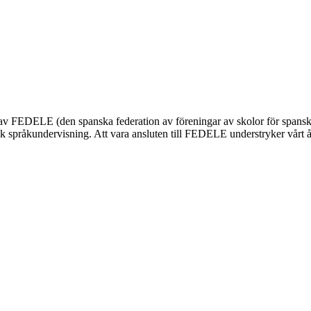
nnas av FEDELE (den spanska federation av föreningar av skolor för span
 språkundervisning. Att vara ansluten till FEDELE understryker vårt åta