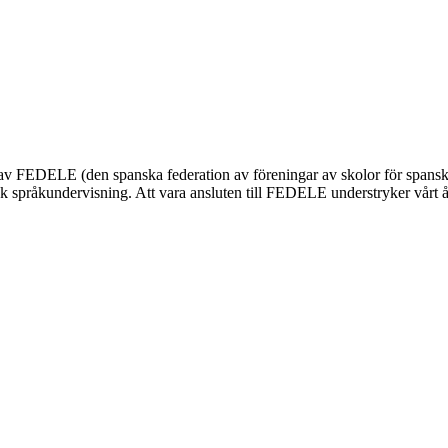
nnas av FEDELE (den spanska federation av föreningar av skolor för span
 språkundervisning. Att vara ansluten till FEDELE understryker vårt åta