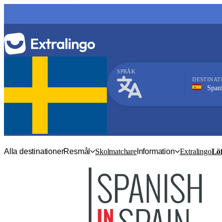
SPRÅK
DESTINAT
Spanien, Te
Spanska
Alla destinationer
Resmål
Skolmatchare
Information
Extralingo
Löf