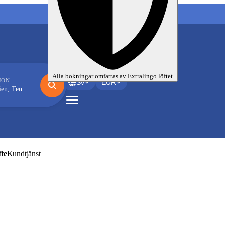
Mina språkresor
Alla bokningar omfattas av
Extralingo
löftet
ION
Sv
EUR
neriffa (Adeje)
te
Kundtjänst