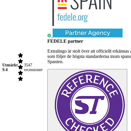
FEDELE partner
Extralingo är stolt över att officiellt erkä
som följer de högsta standarderna inom spansk
Spanien.
Utmärkt
3547
9.4
recensioner