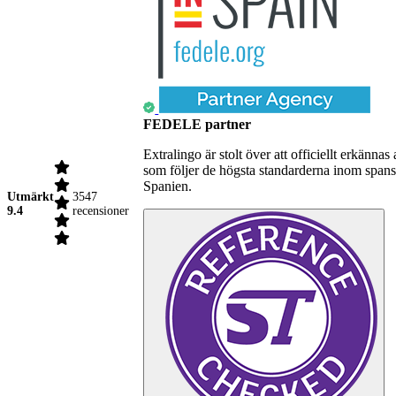
FEDELE partner
Extralingo är stolt över att officiellt erkä
som följer de högsta standarderna inom spansk
Spanien.
Utmärkt
3547
9.4
recensioner