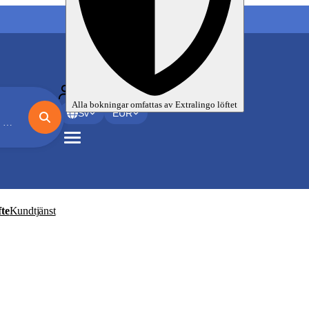
Mina språkresor
Alla bokningar omfattas av
Extralingo
löftet
Sv
EUR
ca
te
Kundtjänst