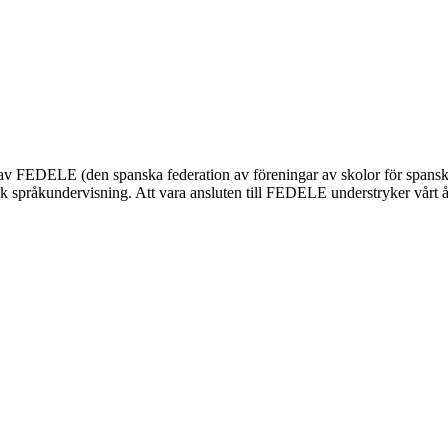
nnas av FEDELE (den spanska federation av föreningar av skolor för span
 språkundervisning. Att vara ansluten till FEDELE understryker vårt åta