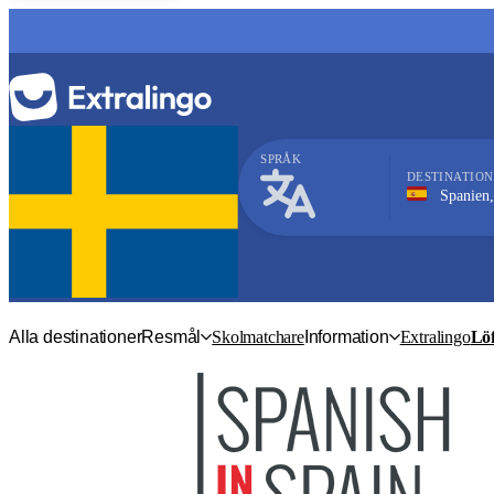
SPRÅK
DESTINATION
Spanien, Salaman
Spanska
Alla destinationer
Resmål
Skolmatchare
Information
Extralingo
Löf