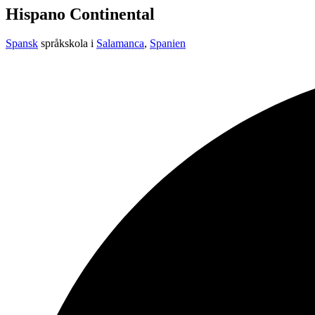
Hispano Continental
Spansk
språkskola i
Salamanca
,
Spanien