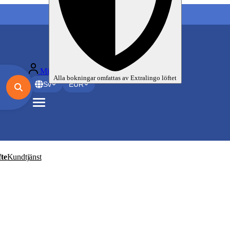
Mina språkresor
Alla bokningar omfattas av
Extralingo
löftet
Sv
EUR
te
Kundtjänst