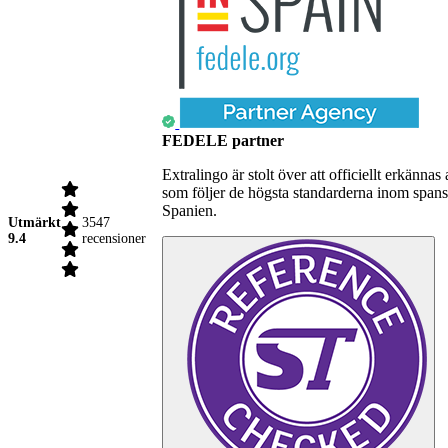
FEDELE partner
Extralingo är stolt över att officiellt erkä
som följer de högsta standarderna inom spansk
Spanien.
Utmärkt
3547
9.4
recensioner