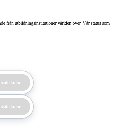
ende från utbildningsinstitutioner världen över. Vår status som
pråkskolor
pråkskolor