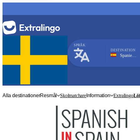
SPRÅK
DESTINATION
Spanien, Nerja
Spanska
Alla destinationer
Resmål
Skolmatchare
Information
Extralingo
Löf