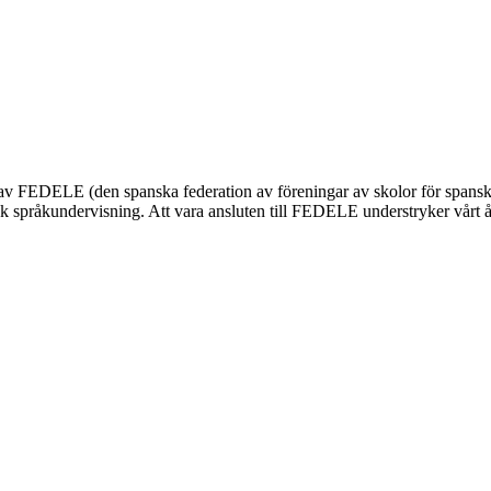
nnas av FEDELE (den spanska federation av föreningar av skolor för span
 språkundervisning. Att vara ansluten till FEDELE understryker vårt åta