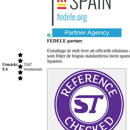
FEDELE partner
Extralingo är stolt över att officiellt erkä
som följer de högsta standarderna inom spansk
Spanien.
Utmärkt
3547
9.4
recensioner