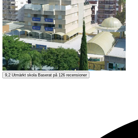
Enforex Marbella
9,2
Utmärkt skola
Baserat på
126 recensioner
9,2
Utmärkt
Baserat på
126 recensioner
Visa alternativ & priser
Få personlig rådgivning