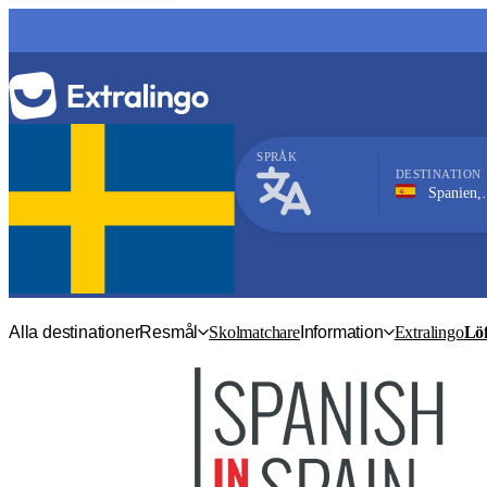
SPRÅK
DESTINATION
Spanien, Marbella
Spanska
Alla destinationer
Resmål
Skolmatchare
Information
Extralingo
Löf