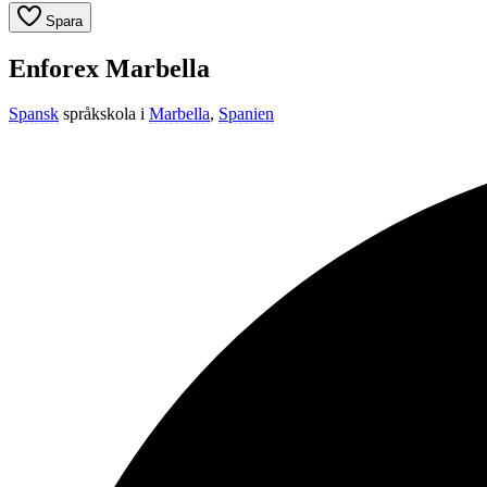
Spara
Enforex Marbella
Spansk
språkskola i
Marbella
,
Spanien