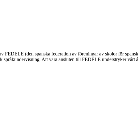
nnas av FEDELE (den spanska federation av föreningar av skolor för span
 språkundervisning. Att vara ansluten till FEDELE understryker vårt åta