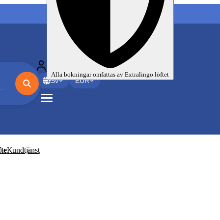
Mina språkresor
Alla bokningar omfattas av
Extralingo
löftet
Sv
EUR
te
Kundtjänst