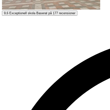
Eureka
9,6
Exceptionell skola
Baserat på
177 recensioner
9,6
Exceptionell
Baserat på
177 recensioner
Visa alternativ & priser
Få personlig rådgivning