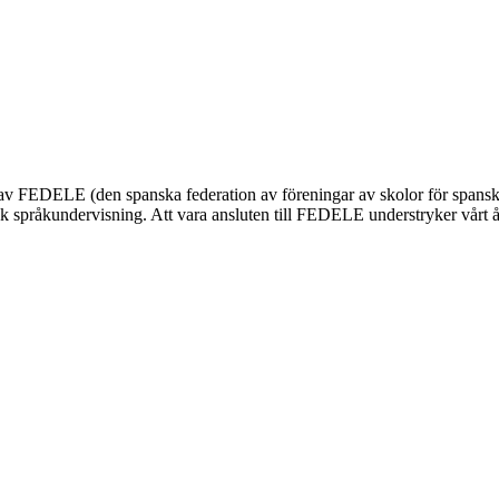
nnas av FEDELE (den spanska federation av föreningar av skolor för span
 språkundervisning. Att vara ansluten till FEDELE understryker vårt åta