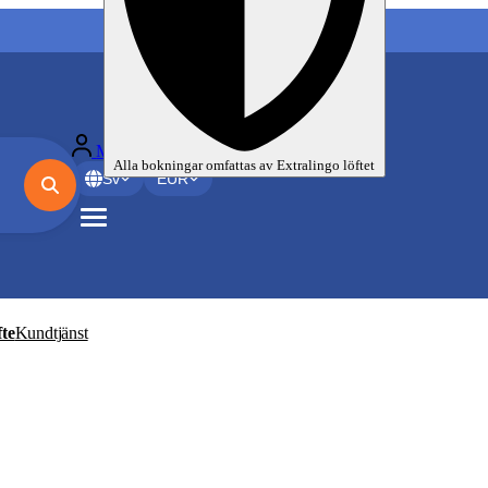
Mina språkresor
Alla bokningar omfattas av
Extralingo
löftet
Sv
EUR
te
Kundtjänst