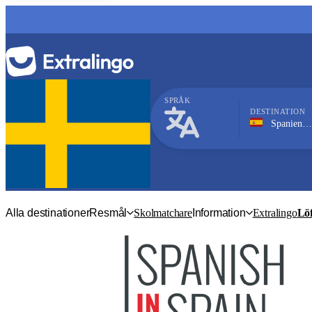
SPRÅK
DESTINATION
Spanien, Madrid
Spanska
Alla destinationer
Resmål
Skolmatchare
Information
Extralingo
Löf