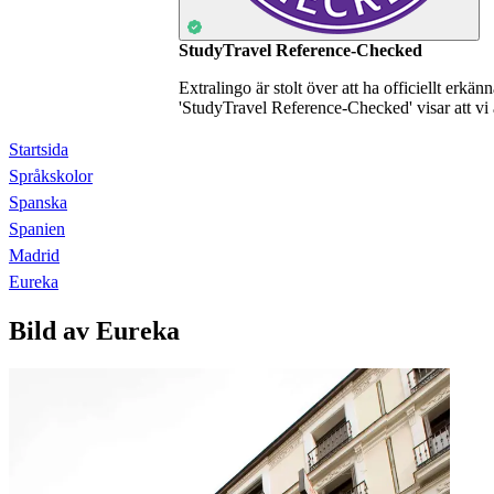
StudyTravel Reference-Checked
Extralingo är stolt över att ha officiellt erkä
'StudyTravel Reference-Checked' visar att vi 
Startsida
Språkskolor
Spanska
Spanien
Madrid
Eureka
Bild av Eureka