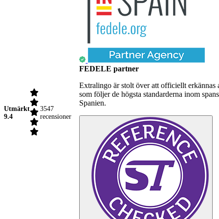
FEDELE partner
Extralingo är stolt över att officiellt erkä
som följer de högsta standarderna inom spansk
Spanien.
Utmärkt
3547
9.4
recensioner