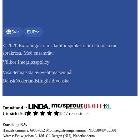
Sv
EUR
© 2026 Extralingo.com - Jämför språkskolor och boka din
språkresa. Med ensamrätt.
Villkor
·
Integritetspolicy
Visa denna sida av webbplatsen på:
Dansk
Nederlands
English
Svenska
Omnämnd i:
Utmärkt 9.4
3547 recensioner
Extralingo B.V.
Handelskammare: 69857652
·
Momsregistreringsnummer: NL858040463B01
Adress: Eeuwigelaan 3, 1861CL Bergen (NH), Nederländerna