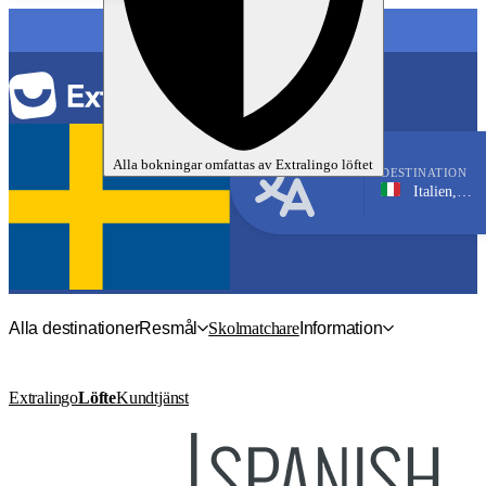
SPRÅK
Alla bokningar omfattas av
Extralingo
löftet
DESTINATION
Italien, Lucca
Italienska
Alla destinationer
Resmål
Skolmatchare
Information
Extralingo
Löfte
Kundtjänst