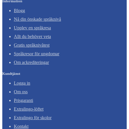
Information
Blogg
Nå din önskade språknivå
Upplev en språkresa
Allt du behöver veta
Gratis språknivåtest
Språkresor för ungdomar
Om ackrediteringar
Kundtjänst
Logga in
Om oss
Prisgaranti
Extralingo-löftet
Extralingo för skolor
Kontakt