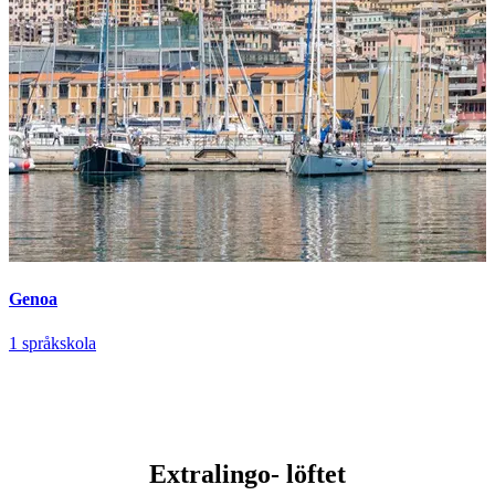
Genoa
1 språkskola
Extralingo-
löftet