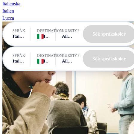
Italienska
Italien
Lucca
SPRÅK
DESTINATION
KURSTYP
Sök språkskolor
Italienska
Italien, Lucca
Alla kurser
SPRÅK
DESTINATION
KURSTYP
Sök språkskolor
Italienska
Italien, Lucca
Alla kurser