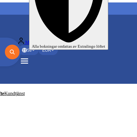
Mina språkresor
Alla bokningar omfattas av
Extralingo
löftet
Sv
EUR
te
Kundtjänst