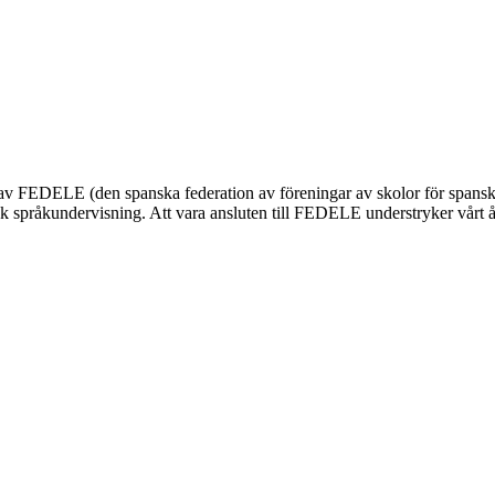
nnas av FEDELE (den spanska federation av föreningar av skolor för span
 språkundervisning. Att vara ansluten till FEDELE understryker vårt åta