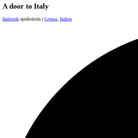
A door to Italy
Italiensk
språkskola i
Genoa
,
Italien