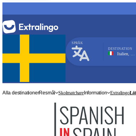
SPRÅK
DESTINATION
Italien, Genoa
Italienska
Alla destinationer
Resmål
Skolmatchare
Information
Extralingo
Löf