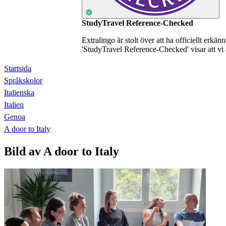
StudyTravel Reference-Checked
Extralingo är stolt över att ha officiellt erkä
'StudyTravel Reference-Checked' visar att vi 
Startsida
Språkskolor
Italienska
Italien
Genoa
A door to Italy
Bild av A door to Italy