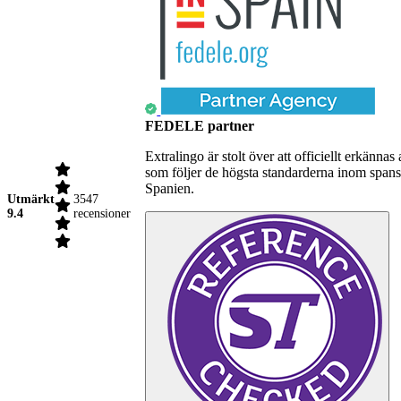
FEDELE partner
Extralingo är stolt över att officiellt erkä
som följer de högsta standarderna inom spansk
Spanien.
Utmärkt
3547
9.4
recensioner