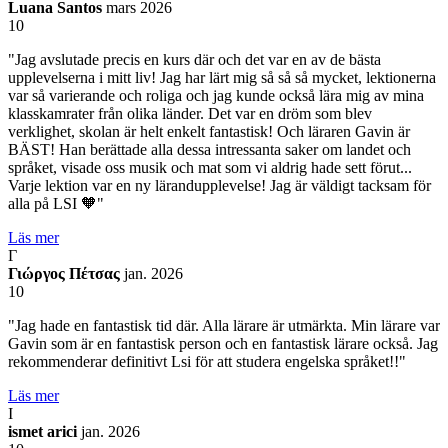
Luana Santos
mars 2026
10
"Jag avslutade precis en kurs där och det var en av de bästa
upplevelserna i mitt liv! Jag har lärt mig så så så mycket, lektionerna
var så varierande och roliga och jag kunde också lära mig av mina
klasskamrater från olika länder. Det var en dröm som blev
verklighet, skolan är helt enkelt fantastisk! Och läraren Gavin är
BÄST! Han berättade alla dessa intressanta saker om landet och
språket, visade oss musik och mat som vi aldrig hade sett förut...
Varje lektion var en ny lärandupplevelse! Jag är väldigt tacksam för
alla på LSI 🧡"
Läs mer
Γ
Γιώργος Πέτσας
jan. 2026
10
"Jag hade en fantastisk tid där. Alla lärare är utmärkta. Min lärare var
Gavin som är en fantastisk person och en fantastisk lärare också. Jag
rekommenderar definitivt Lsi för att studera engelska språket!!"
Läs mer
I
ismet arici
jan. 2026