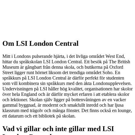
Om LSI London Central
Mitt i Londons pulserande hjärta, i det livliga området West End,
hittar du språkskolan LSI London Central. Ett besök på The British
Museum är gångbart från denna skola, och butikerna på Oxford
Street ligger runt hörnet liksom det trendiga området Soho. En
språkkurs på LSI London Central är därför perfekt för studenten
som vill kombinera sin språkkurs med den äkta Londonupplevelsen.
Undervisningen på LSI håller hög kvalitet, organisationen har skolor
över hela England och är därför mycket erfaren i att etablera skolor
och lektioner. Skolan själv ligger på bottenvåningen av en vacker
gammal byggnad, är modernt och smakfullt inredd och har ljusa
klassrum med trägolv och många fönster. Det finns också en lounge,
ett datarum och ett bibliotek på skolan.
Vad vi gillar och inte gillar med LSI