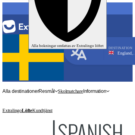
SPRÅK
Alla bokningar omfattas av
Extralingo
löftet
DESTINATION
England, London
Engelska
Alla destinationer
Resmål
Skolmatchare
Information
Extralingo
Löfte
Kundtjänst