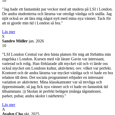
10
"Jag hade ett fantastiskt par veckor med att studera på LSI i London.
De andra studenterna och lärarna var otroligt vänliga och snälla. Jag
njöt också av att lära mig något nytt med mina nya vänner. Tack för
att ni gjorde min tid i London så bra."
Läs mer
S
Sandro Müller
jan. 2026
10
"LSI London Central var den bästa platsen för mig att förbättra min
engelska i London. Kursen med vår lärare Gavin var intressant,
varierad och rolig. Han förklarade allt mycket väl och vi lärde oss
också mycket om Londons kultur, aktiviteter, osv. vilket var perfekt.
Kontoret och de andra lärarna var mycket vänliga och vi hade en bra
relation till dem. Det sociala programmet erbjuder en intressant
variation av aktiviteter. Mina klasskamrater var så trevliga och
öppensinnade, så jag fick nya vänner och vi hade en fantastisk tid
tillsammans :)) Skolan är perfekt belägen (många tågstationer,
parker, pubar, andra skolor i närheten)."
Läs mer
A
Avalyn Cha
okt. 2025