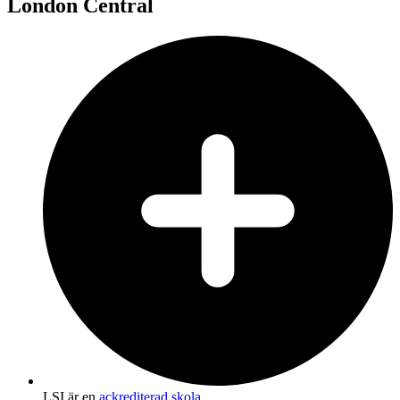
London Central
LSI är en
ackrediterad skola