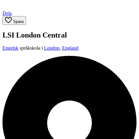
Dela
Spara
LSI London Central
Engelsk
språkskola i
London
,
England