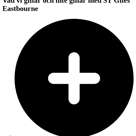
Vad vi gillar och inte gillar med ST Giles
Eastbourne