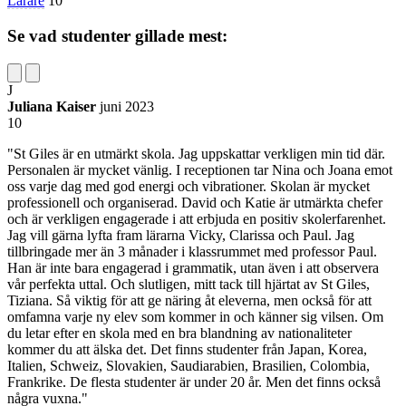
Lärare
10
Se vad studenter gillade mest:
J
Juliana Kaiser
juni 2023
10
"St Giles är en utmärkt skola. Jag uppskattar verkligen min tid där.
Personalen är mycket vänlig. I receptionen tar Nina och Joana emot
oss varje dag med god energi och vibrationer. Skolan är mycket
professionell och organiserad. David och Katie är utmärkta chefer
och är verkligen engagerade i att erbjuda en positiv skolerfarenhet.
Jag vill gärna lyfta fram lärarna Vicky, Clarissa och Paul. Jag
tillbringade mer än 3 månader i klassrummet med professor Paul.
Han är inte bara engagerad i grammatik, utan även i att observera
vår perfekta uttal. Och slutligen, mitt tack till hjärtat av St Giles,
Tiziana. Så viktig för att ge näring åt eleverna, men också för att
omfamna varje ny elev som kommer in och känner sig vilsen. Om
du letar efter en skola med en bra blandning av nationaliteter
kommer du att älska det. Det finns studenter från Japan, Korea,
Italien, Schweiz, Slovakien, Saudiarabien, Brasilien, Colombia,
Frankrike. De flesta studenter är under 20 år. Men det finns också
några vuxna."