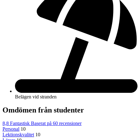
Belägen vid stranden
Omdömen från studenter
8,8
Fantastisk
Baserat på
60 recensioner
Personal
10
Lektionskvalitet
10