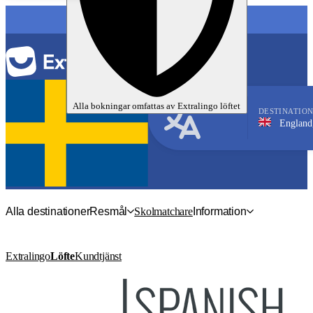
SPRÅK
Alla bokningar omfattas av
Extralingo
löftet
DESTINATIO
England, Eastbou
Engelska
Alla destinationer
Resmål
Skolmatchare
Information
Extralingo
Löfte
Kundtjänst