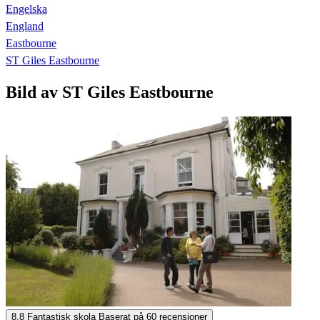
Engelska
England
Eastbourne
ST Giles Eastbourne
Bild av ST Giles Eastbourne
ST Giles Eastbourne
8,8
Fantastisk skola
Baserat på
60 recensioner