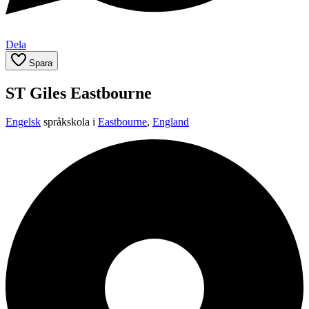
Dela
Spara
ST Giles Eastbourne
Engelsk
språkskola i
Eastbourne
,
England