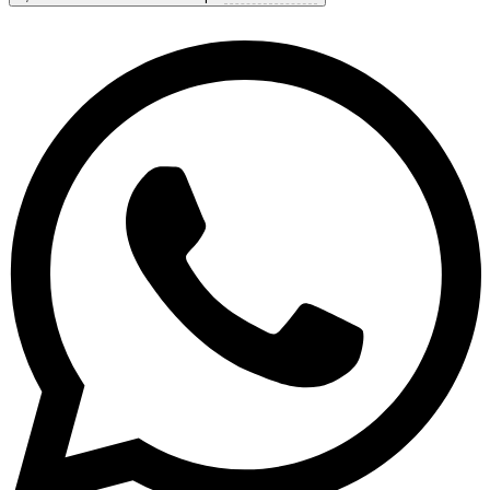
8,8
Fantastisk
Baserat på
60 recensioner
Visa alternativ & priser
Få personlig rådgivning