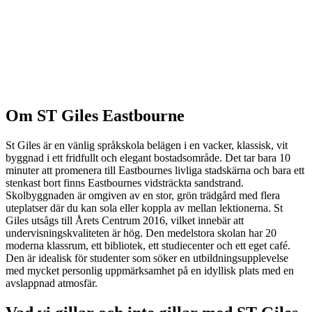
Om ST Giles Eastbourne
St Giles är en vänlig språkskola belägen i en vacker, klassisk, vit
byggnad i ett fridfullt och elegant bostadsområde. Det tar bara 10
minuter att promenera till Eastbournes livliga stadskärna och bara ett
stenkast bort finns Eastbournes vidsträckta sandstrand.
Skolbyggnaden är omgiven av en stor, grön trädgård med flera
uteplatser där du kan sola eller koppla av mellan lektionerna. St
Giles utsågs till Årets Centrum 2016, vilket innebär att
undervisningskvaliteten är hög. Den medelstora skolan har 20
moderna klassrum, ett bibliotek, ett studiecenter och ett eget café.
Den är idealisk för studenter som söker en utbildningsupplevelse
med mycket personlig uppmärksamhet på en idyllisk plats med en
avslappnad atmosfär.