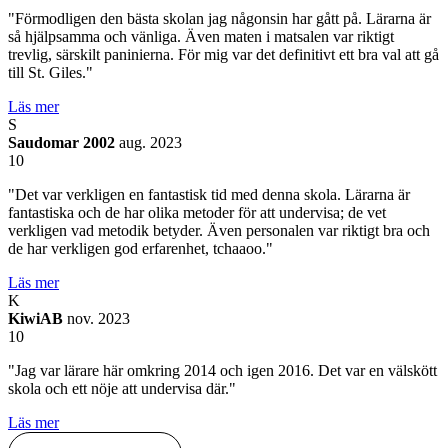
"Förmodligen den bästa skolan jag någonsin har gått på. Lärarna är
så hjälpsamma och vänliga. Även maten i matsalen var riktigt
trevlig, särskilt paninierna. För mig var det definitivt ett bra val att gå
till St. Giles."
Läs mer
S
Saudomar 2002
aug. 2023
10
"Det var verkligen en fantastisk tid med denna skola. Lärarna är
fantastiska och de har olika metoder för att undervisa; de vet
verkligen vad metodik betyder. Även personalen var riktigt bra och
de har verkligen god erfarenhet, tchaaoo."
Läs mer
K
KiwiAB
nov. 2023
10
"Jag var lärare här omkring 2014 och igen 2016. Det var en välskött
skola och ett nöje att undervisa där."
Läs mer