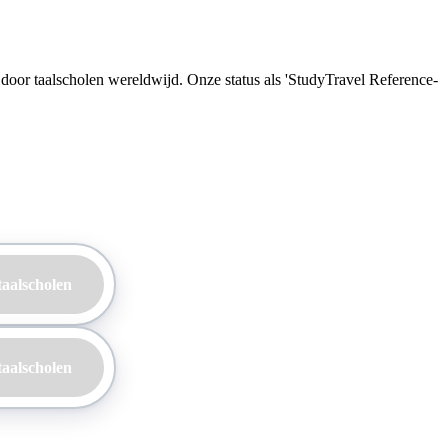
d door taalscholen wereldwijd. Onze status als 'StudyTravel Reference-
taalscholen
taalscholen