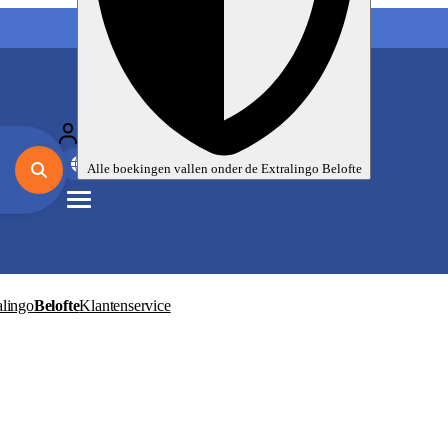
Mijn taalreizen
Nl
EUR
Alle boekingen vallen onder de
Extralingo
Belofte
alingo
Belofte
Klantenservice