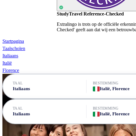
StudyTravel Reference-Checked
Extralingo is trots op de officiële erken
Checked' geeft aan dat wij een betrouwbaa
Startpagina
Taalscholen
Italiaans
Italië
Florence
TAAL
BESTEMMING
Italiaans
Italië, Florence
TAAL
BESTEMMING
Italiaans
Italië, Florence