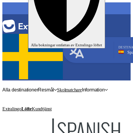
SPRÅK
Alla bokningar omfattas av
Extralingo
löftet
DESTIN
Spanien
Spanska
Alla destinationer
Resmål
Skolmatchare
Information
Extralingo
Löfte
Kundtjänst