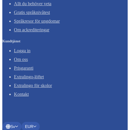
Allt du behöver veta
Gratis språknivåtest
Språkresor för ungdomar
Om ackrediteringar
Kundtjänst
Logga in
Om oss
Prisgaranti
Extralingo-löftet
Extralingo för skolor
Kontakt
Sv
EUR