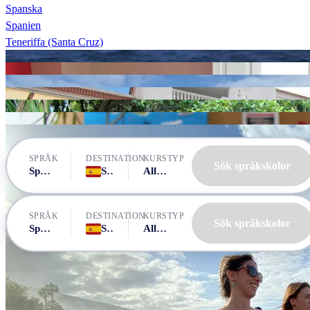
Spanska
Spanien
Teneriffa (Santa Cruz)
Canarias Cultural
Canarias Cultural
Don Quijote Tenerife
FU International Academy
FU International Academy
FU International Academy
Don Quijote Tenerife
SPRÅK
DESTINATION
KURSTYP
Sök språkskolor
Spanska
Spanien, Teneriffa (Santa Cruz)
Alla kurser
SPRÅK
DESTINATION
KURSTYP
Sök språkskolor
Spanska
Spanien, Teneriffa (Santa Cruz)
Alla kurser