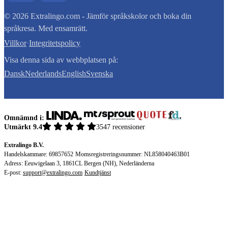
© 2026 Extralingo.com - Jämför språkskolor och boka din
språkresa. Med ensamrätt.
Villkor
·
Integritetspolicy
Visa denna sida av webbplatsen på:
Dansk
Nederlands
English
Svenska
Omnämnd i:
Utmärkt 9.4
3547 recensioner
Extralingo B.V.
Handelskammare: 69857652
·
Momsregistreringsnummer: NL858040463B01
Adress: Eeuwigelaan 3, 1861CL Bergen (NH), Nederländerna
E-post:
support@extralingo.com
·
Kundtjänst