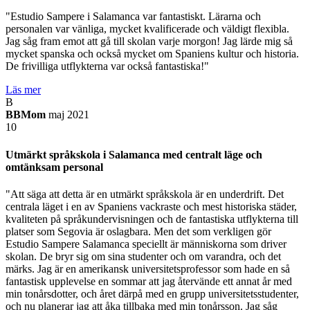
"Estudio Sampere i Salamanca var fantastiskt. Lärarna och
personalen var vänliga, mycket kvalificerade och väldigt flexibla.
Jag såg fram emot att gå till skolan varje morgon! Jag lärde mig så
mycket spanska och också mycket om Spaniens kultur och historia.
De frivilliga utflykterna var också fantastiska!"
Läs mer
B
BBMom
maj 2021
10
Utmärkt språkskola i Salamanca med centralt läge och
omtänksam personal
"Att säga att detta är en utmärkt språkskola är en underdrift. Det
centrala läget i en av Spaniens vackraste och mest historiska städer,
kvaliteten på språkundervisningen och de fantastiska utflykterna till
platser som Segovia är oslagbara. Men det som verkligen gör
Estudio Sampere Salamanca speciellt är människorna som driver
skolan. De bryr sig om sina studenter och om varandra, och det
märks. Jag är en amerikansk universitetsprofessor som hade en så
fantastisk upplevelse en sommar att jag återvände ett annat år med
min tonårsdotter, och året därpå med en grupp universitetsstudenter,
och nu planerar jag att åka tillbaka med min tonårsson. Jag såg