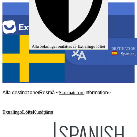
SPRÅK
Alla bokningar omfattas av
Extralingo
löftet
DESTINATION
Spanien, Salamanca
Spanska
Alla destinationer
Resmål
Skolmatchare
Information
Extralingo
Löfte
Kundtjänst