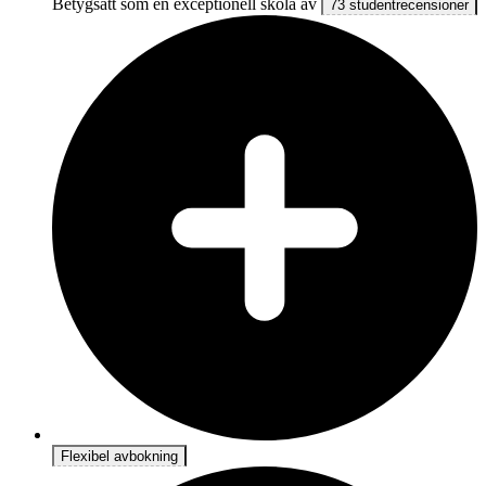
Betygsatt som en exceptionell skola av
73 studentrecensioner
Flexibel avbokning