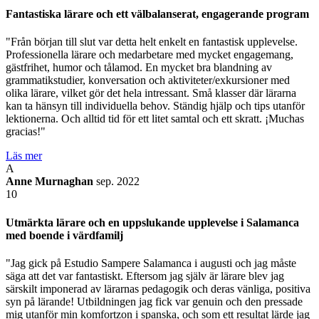
Fantastiska lärare och ett välbalanserat, engagerande program
"Från början till slut var detta helt enkelt en fantastisk upplevelse.
Professionella lärare och medarbetare med mycket engagemang,
gästfrihet, humor och tålamod. En mycket bra blandning av
grammatikstudier, konversation och aktiviteter/exkursioner med
olika lärare, vilket gör det hela intressant. Små klasser där lärarna
kan ta hänsyn till individuella behov. Ständig hjälp och tips utanför
lektionerna. Och alltid tid för ett litet samtal och ett skratt. ¡Muchas
gracias!"
Läs mer
A
Anne Murnaghan
sep. 2022
10
Utmärkta lärare och en uppslukande upplevelse i Salamanca
med boende i värdfamilj
"Jag gick på Estudio Sampere Salamanca i augusti och jag måste
säga att det var fantastiskt. Eftersom jag själv är lärare blev jag
särskilt imponerad av lärarnas pedagogik och deras vänliga, positiva
syn på lärande! Utbildningen jag fick var genuin och den pressade
mig utanför min komfortzon i spanska, och som ett resultat lärde jag