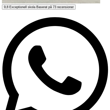
Estudio Sampere Salamanca
9,8
Exceptionell skola
Baserat på
73 recensioner
9,8
Exceptionell
Baserat på
73 recensioner
Visa alternativ & priser
Få personlig rådgivning