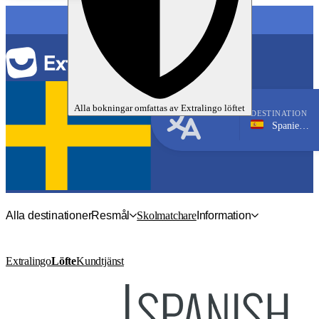
SPRÅK
Alla bokningar omfattas av
Extralingo
löftet
DESTINATION
Spanien, Palma
Spanska
Alla destinationer
Resmål
Skolmatchare
Information
Extralingo
Löfte
Kundtjänst