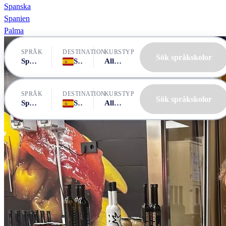
Spanska
Spanien
Palma
SPRÅK
DESTINATION
KURSTYP
Sök språkskolor
Spanska
Spanien, Palma
Alla kurser
SPRÅK
DESTINATION
KURSTYP
Sök språkskolor
Spanska
Spanien, Palma
Alla kurser