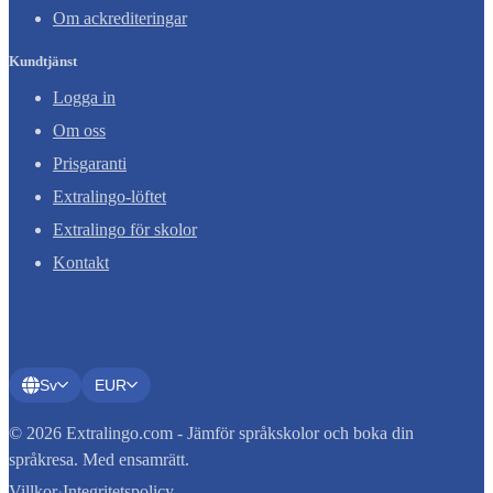
Om ackrediteringar
Kundtjänst
Logga in
Om oss
Prisgaranti
Extralingo-löftet
Extralingo för skolor
Kontakt
Sv
EUR
© 2026 Extralingo.com - Jämför språkskolor och boka din
språkresa. Med ensamrätt.
Villkor
·
Integritetspolicy