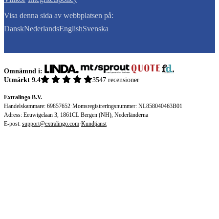
Visa denna sida av webbplatsen på:
Dansk
Nederlands
English
Svenska
Omnämnd i:
Utmärkt 9.4
3547 recensioner
Extralingo B.V.
Handelskammare: 69857652
·
Momsregistreringsnummer: NL858040463B01
Adress: Eeuwigelaan 3, 1861CL Bergen (NH), Nederländerna
E-post:
support@extralingo.com
·
Kundtjänst