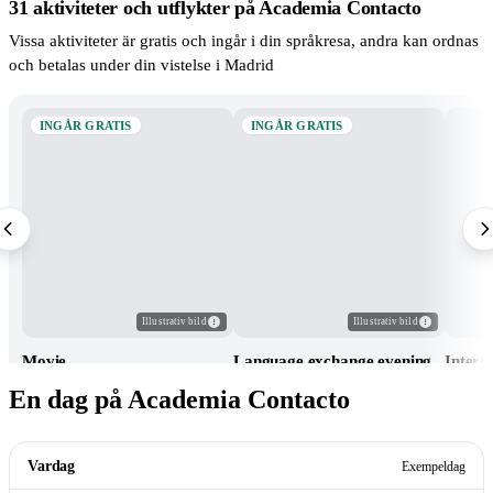
31 aktiviteter och utflykter på Academia Contacto
Vissa aktiviteter är gratis och ingår i din språkresa, andra kan ordnas
och betalas under din vistelse i Madrid
INGÅR GRATIS
INGÅR GRATIS
Illustrativ bild
Illustrativ bild
Movie
Language exchange evening
Intern
En dag på Academia Contacto
Vardag
Exempeldag