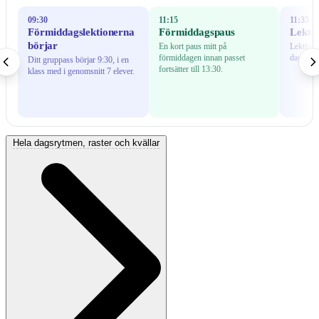
09:30
11:15
11:35
Förmiddagslektionerna
Förmiddagspaus
Lektio
börjar
En kort paus mitt på
Lektionen
förmiddagen innan passet
dagens g
Ditt gruppass börjar 9:30, i en
fortsätter till 13:30.
klass med i genomsnitt 7 elever.
Hela dagsrytmen, raster och kvällar