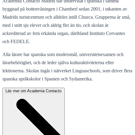
Academia Contacto Madrid har undervisat i spanska i samma
byggnad på bottenvåningen i Chamberí sedan 2001, i utkanten av
Madrids turistcentrum och alldeles intill Chueca. Grupperna är små,
med i snitt sju elever och aldrig fler än tio, och skolan är
ackrediterad av fem erkända organ, däribland Instituto Cervantes
och FEDELE.
Alla lärare har spanska som modersmål, universitetsexamen och
lärarbehörighet, och de leder själva kulturaktiviteterna efter
lektionerna. Skolan ingår i nätverket Linguaschools, som driver flera
spanska språkskolor i Spanien och Sydamerika.
Läs mer om Academia Contacto