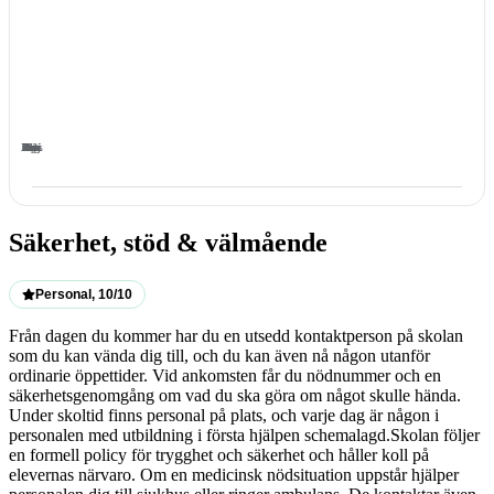
Mars
Aug.
Nov.
Feb.
Sep.
Okt.
Dec.
Apr.
Juni
Jan.
Maj
Juli
Säkerhet, stöd & välmående
Personal, 10/10
Från dagen du kommer har du en utsedd kontaktperson på skolan
som du kan vända dig till, och du kan även nå någon utanför
ordinarie öppettider. Vid ankomsten får du nödnummer och en
säkerhetsgenomgång om vad du ska göra om något skulle hända.
Under skoltid finns personal på plats, och varje dag är någon i
personalen med utbildning i första hjälpen schemalagd.Skolan följer
en formell policy för trygghet och säkerhet och håller koll på
elevernas närvaro. Om en medicinsk nödsituation uppstår hjälper