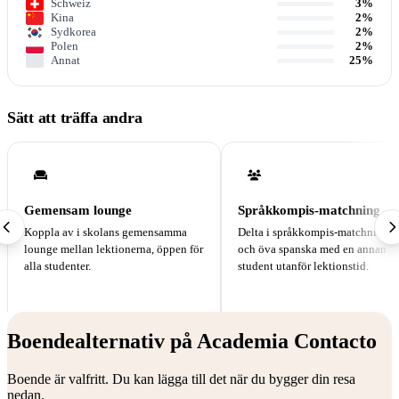
Schweiz
3%
Kina
2%
Sydkorea
2%
Polen
2%
Annat
25%
Sätt att träffa andra
Gemensam lounge
Språkkompis-matchning
Koppla av i skolans gemensamma
Delta i språkkompis-matchninge
lounge mellan lektionerna, öppen för
och öva spanska med en annan
alla studenter.
student utanför lektionstid.
Boendealternativ på Academia Contacto
Boende är valfritt. Du kan lägga till det när du bygger din resa
nedan.