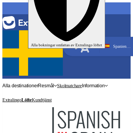
Alla bokningar omfattas av
Extralingo
löftet
Spanien, Madrid
Spanska
Alla destinationer
Resmål
Skolmatchare
Information
Extralingo
Löfte
Kundtjänst