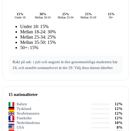
15%
30%
25%
15%
15%
Under 18
Mellan 18-24
Mellan 25-34
Mellan 35-50
50+
Under 18: 15%
Mellan 18-24: 30%
Mellan 25-34: 25%
Mellan 35-50: 15%
50+: 15%
Rakt på sak: i juli och augusti är den genomsnittliga studenten här
24, och utanför sommarlovet är det 29. Välj dina datum därefter.
15 nationaliteter
Italien
12%
Tyskland
12%
Storbritannien
12%
Frankrike
12%
Nederländerna
10%
USA
8%