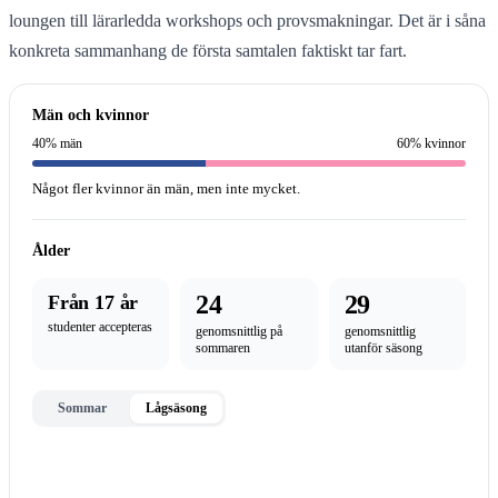
loungen till lärarledda workshops och provsmakningar. Det är i såna
konkreta sammanhang de första samtalen faktiskt tar fart.
Män och kvinnor
40% män
60% kvinnor
Något fler kvinnor än män, men inte mycket.
Ålder
24
29
Från 17 år
studenter accepteras
genomsnittlig på
genomsnittlig
sommaren
utanför säsong
Sommar
Lågsäsong