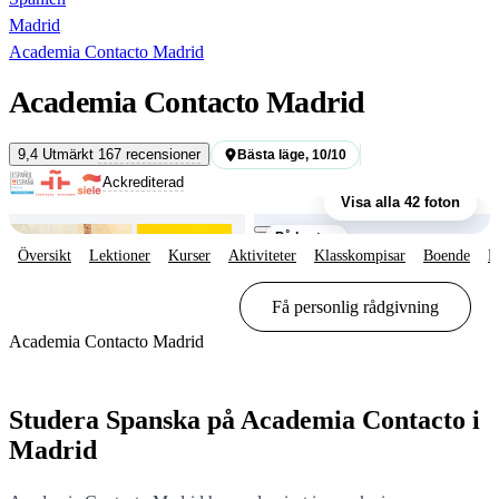
Madrid
Academia Contacto Madrid
Academia Contacto Madrid
9,4
Utmärkt
167 recensioner
Bästa läge, 10/10
Byggnaden
Ackrediterad
Visa alla 42 foton
På kartan
Översikt
Lektioner
Kurser
Aktiviteter
Klasskompisar
Boende
R
Visa alternativ & priser
Få personlig rådgivning
Academia Contacto Madrid
Visa alternativ & priser
Studera Spanska på Academia Contacto i
Madrid