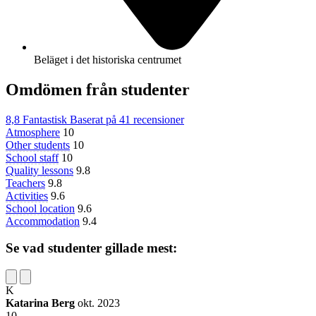
Beläget i det historiska centrumet
Omdömen från studenter
8,8
Fantastisk
Baserat på
41 recensioner
Atmosphere
10
Other students
10
School staff
10
Quality lessons
9.8
Teachers
9.8
Activities
9.6
School location
9.6
Accommodation
9.4
Se vad studenter gillade mest:
K
Katarina Berg
okt. 2023
10