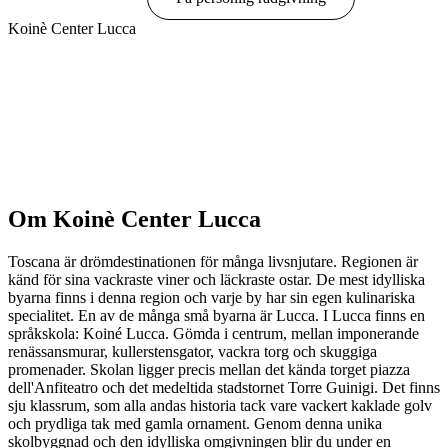
Koinè Center Lucca
Visa alternativ & priser
Om Koinè Center Lucca
Toscana är drömdestinationen för många livsnjutare. Regionen är
känd för sina vackraste viner och läckraste ostar. De mest idylliska
byarna finns i denna region och varje by har sin egen kulinariska
specialitet. En av de många små byarna är Lucca. I Lucca finns en
språkskola: Koiné Lucca. Gömda i centrum, mellan imponerande
renässansmurar, kullerstensgator, vackra torg och skuggiga
promenader. Skolan ligger precis mellan det kända torget piazza
dell'Anfiteatro och det medeltida stadstornet Torre Guinigi. Det finns
sju klassrum, som alla andas historia tack vare vackert kaklade golv
och prydliga tak med gamla ornament. Genom denna unika
skolbyggnad och den idylliska omgivningen blir du under en