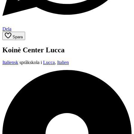
Dela
Spara
Koinè Center Lucca
Italiensk
språkskola i
Lucca
,
Italien