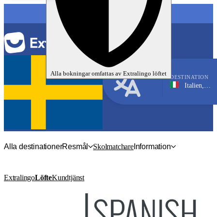
SPRÅK
Alla bokningar omfattas av
Extralingo
löftet
DESTINATION
Italien, Lucca
Italienska
Alla destinationer
Resmål
Skolmatchare
Information
Extralingo
Löfte
Kundtjänst