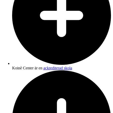
Koinè Center är en
ackrediterad skola