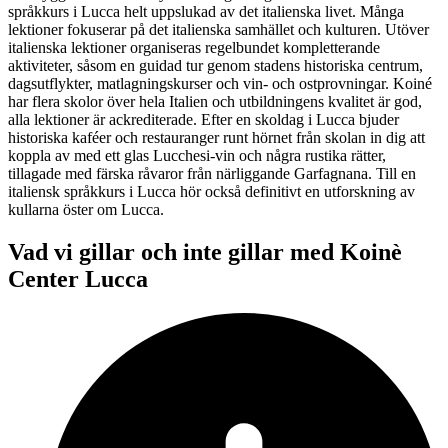
språkkurs i Lucca helt uppslukad av det italienska livet. Många
lektioner fokuserar på det italienska samhället och kulturen. Utöver
italienska lektioner organiseras regelbundet kompletterande
aktiviteter, såsom en guidad tur genom stadens historiska centrum,
dagsutflykter, matlagningskurser och vin- och ostprovningar. Koiné
har flera skolor över hela Italien och utbildningens kvalitet är god,
alla lektioner är ackrediterade. Efter en skoldag i Lucca bjuder
historiska kaféer och restauranger runt hörnet från skolan in dig att
koppla av med ett glas Lucchesi-vin och några rustika rätter,
tillagade med färska råvaror från närliggande Garfagnana. Till en
italiensk språkkurs i Lucca hör också definitivt en utforskning av
kullarna öster om Lucca.
Vad vi gillar och inte gillar med Koinè
Center Lucca