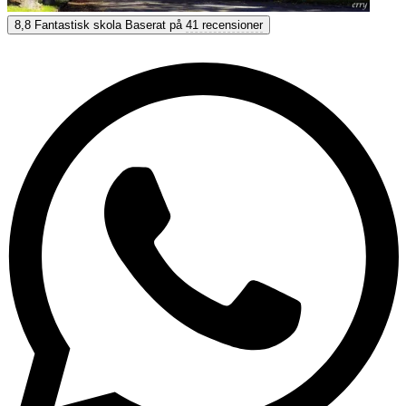
Koinè Center Lucca
8,8
Fantastisk skola
Baserat på
41 recensioner
8,8
Fantastisk
Baserat på
41 recensioner
Visa alternativ & priser
Få personlig rådgivning