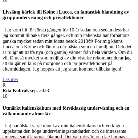
Livslång kärlek till Koine i Lucca, en fantastisk blandning av
gruppundervisning och privatlektioner
"Jag kom hit för första gången för 10 år sedan och sedan dess har
jag kommit tillbaka flera gånger, och min italienska har förbättrats
ganska mycket sedan mitt första besök 2013😊 För mig känns
Lucca och Koine och lärarna där nästan som en familj nu. Och det
är roligt att träffa nya (och gamla) vänner från hela världen. Om du
vill få ut så mycket som möjligt av din vistelse rekommenderar jag
att du går en kurs på morgonen och tar privatlektioner på
eftermiddagen. Jag hoppas att jag snart kommer tillbaka igen!"
Läs mer
R
Rita Kobrak
sep. 2023
10
Utmärkt italienskakurs med förstklassig undervisning och en
välkomnande atmosfär
"Jag har älskat varje minut av min italienskakurs och verkligen
uppskattat den höga undervisningsstandarden och de intressanta
ämnena, samt lärarnas tålamod. Det var prisvärt och jag hoppas