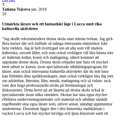
T
Tatiana Tejcova
jan. 2018
10
Utmärkta lärare och ett fantastiskt läge i Lucca med rika
kulturella aktiviteter
"Jag skulle rekommendera denna skola utan minsta tvekan. Jag gick
flera kurser där och träffade så många intressanta människor från
hela världen. Jag är helt övertygad om att alla som vill studera
italienska, oavsett ålder, och som också verkligen vill lära känna mer
av italiensk kultur, konst och matlagning, säkert kommer att
uppskatta denna skola. Denna skola erbjuder inte bara ett mycket
brett utbud av kurser, även specialiserade utbildningsprogram för
lärare, utan också intressanta kulturella aktiviteter där du inte bara
kan förbättra dina språkkunskaper, utan också verkligen lära dig mer
om arkitektur, litteratur, film, musik, matlagning och så vidare, tack
vare den höga professionella nivån på föreläsningar och
diskussioner. Detta beror på att lärarna på denna skola också är
specialiserade inom olika områden. Skolan har sina egna mycket
effektiva undervisningsmetoder och material och utbildar särskilt
regelbundet sina egna lärare som, utöver annat, ständigt uppmuntrar
studenterna. Dessutom ligger den i den historiska stadskärnan i
vackra Lucca och har mycket trevliga och ljusa klassrum samt ett