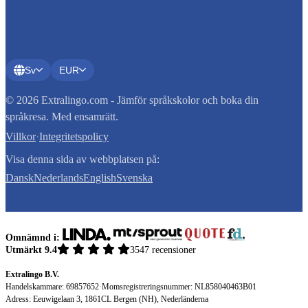
Sv
EUR
© 2026 Extralingo.com - Jämför språkskolor och boka din
språkresa. Med ensamrätt.
Villkor
·
Integritetspolicy
Visa denna sida av webbplatsen på:
Dansk
Nederlands
English
Svenska
Omnämnd i:
Utmärkt 9.4
3547 recensioner
Extralingo B.V.
Handelskammare: 69857652
·
Momsregistreringsnummer: NL858040463B01
Adress: Eeuwigelaan 3, 1861CL Bergen (NH), Nederländerna