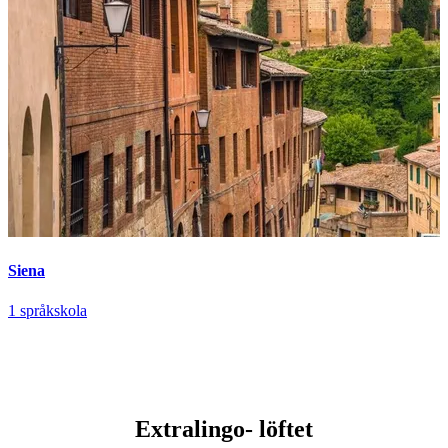
Siena
1 språkskola
Extralingo-
löftet