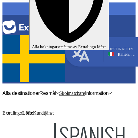
SPRÅK
Alla bokningar omfattas av
Extralingo
löftet
DESTINATION
Italien, Genoa
Italienska
Alla destinationer
Resmål
Skolmatchare
Information
Extralingo
Löfte
Kundtjänst