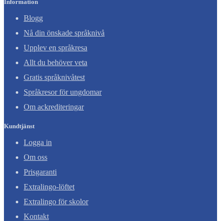
Information
Blogg
Nå din önskade språknivå
Upplev en språkresa
Allt du behöver veta
Gratis språknivåtest
Språkresor för ungdomar
Om ackrediteringar
Kundtjänst
Logga in
Om oss
Prisgaranti
Extralingo-löftet
Extralingo för skolor
Kontakt