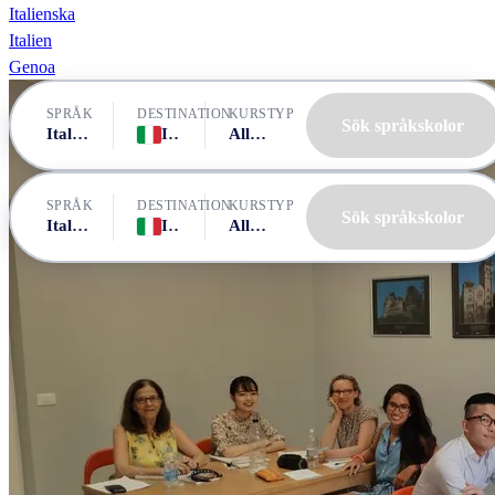
Italienska
Italien
Genoa
SPRÅK
DESTINATION
KURSTYP
Sök språkskolor
Italienska
Italien, Genoa
Alla kurser
SPRÅK
DESTINATION
KURSTYP
Sök språkskolor
Italienska
Italien, Genoa
Alla kurser