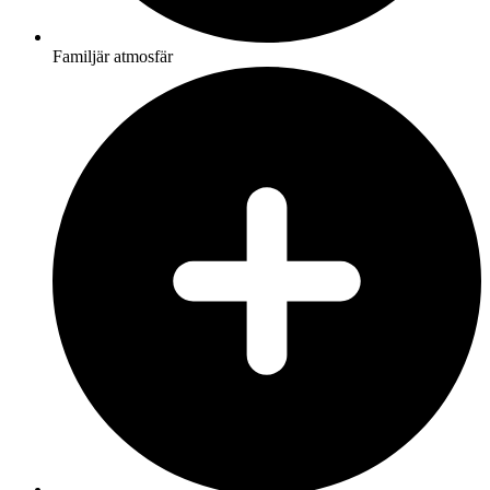
Familjär atmosfär