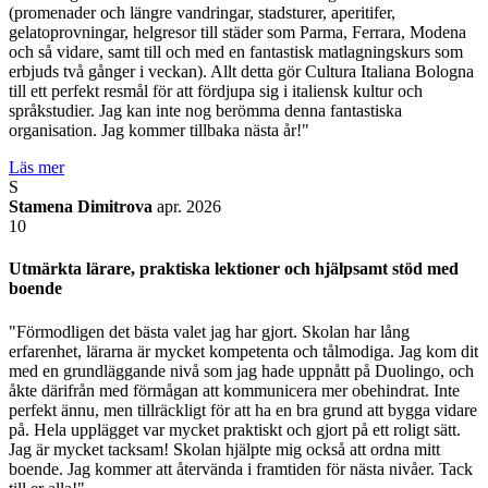
(promenader och längre vandringar, stadsturer, aperitifer,
gelatoprovningar, helgresor till städer som Parma, Ferrara, Modena
och så vidare, samt till och med en fantastisk matlagningskurs som
erbjuds två gånger i veckan). Allt detta gör Cultura Italiana Bologna
till ett perfekt resmål för att fördjupa sig i italiensk kultur och
språkstudier. Jag kan inte nog berömma denna fantastiska
organisation. Jag kommer tillbaka nästa år!"
Läs mer
S
Stamena Dimitrova
apr. 2026
10
Utmärkta lärare, praktiska lektioner och hjälpsamt stöd med
boende
"Förmodligen det bästa valet jag har gjort. Skolan har lång
erfarenhet, lärarna är mycket kompetenta och tålmodiga. Jag kom dit
med en grundläggande nivå som jag hade uppnått på Duolingo, och
åkte därifrån med förmågan att kommunicera mer obehindrat. Inte
perfekt ännu, men tillräckligt för att ha en bra grund att bygga vidare
på. Hela upplägget var mycket praktiskt och gjort på ett roligt sätt.
Jag är mycket tacksam! Skolan hjälpte mig också att ordna mitt
boende. Jag kommer att återvända i framtiden för nästa nivåer. Tack