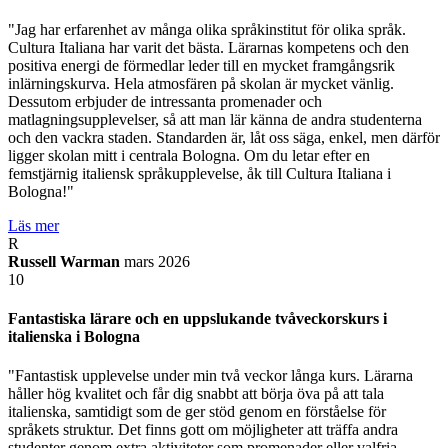
"Jag har erfarenhet av många olika språkinstitut för olika språk.
Cultura Italiana har varit det bästa. Lärarnas kompetens och den
positiva energi de förmedlar leder till en mycket framgångsrik
inlärningskurva. Hela atmosfären på skolan är mycket vänlig.
Dessutom erbjuder de intressanta promenader och
matlagningsupplevelser, så att man lär känna de andra studenterna
och den vackra staden. Standarden är, låt oss säga, enkel, men därför
ligger skolan mitt i centrala Bologna. Om du letar efter en
femstjärnig italiensk språkupplevelse, åk till Cultura Italiana i
Bologna!"
Läs mer
R
Russell Warman
mars 2026
10
Fantastiska lärare och en uppslukande tvåveckorskurs i
italienska i Bologna
"Fantastisk upplevelse under min två veckor långa kurs. Lärarna
håller hög kvalitet och får dig snabbt att börja öva på att tala
italienska, samtidigt som de ger stöd genom en förståelse för
språkets struktur. Det finns gott om möjligheter att träffa andra
studenter genom extra aktiviteter som promenader eller valfria