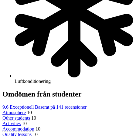
Luftkonditionering
Omdömen från studenter
9,6
Exceptionell
Baserat på
141 recensioner
Atmosphere
10
Other students
10
Activities
10
Accommodation
10
Quality lessons
10