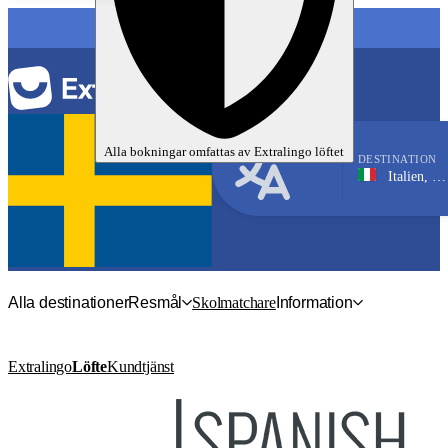
SPRÅK
Alla bokningar omfattas av
Extralingo
löftet
DESTINATION
Italien, Bologna
Italienska
Alla destinationer
Resmål
Skolmatchare
Information
Extralingo
Löfte
Kundtjänst