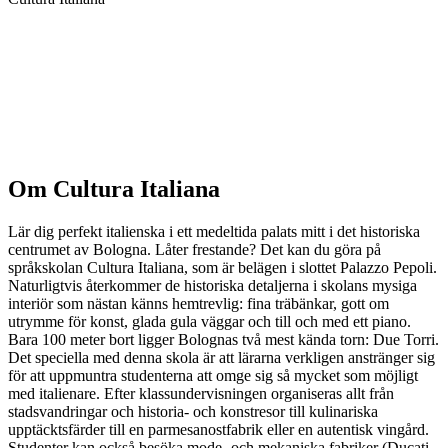
Visa alternativ & priser
Om Cultura Italiana
Lär dig perfekt italienska i ett medeltida palats mitt i det historiska
centrumet av Bologna. Låter frestande? Det kan du göra på
språkskolan Cultura Italiana, som är belägen i slottet Palazzo Pepoli.
Naturligtvis återkommer de historiska detaljerna i skolans mysiga
interiör som nästan känns hemtrevlig: fina träbänkar, gott om
utrymme för konst, glada gula väggar och till och med ett piano.
Bara 100 meter bort ligger Bolognas två mest kända torn: Due Torri.
Det speciella med denna skola är att lärarna verkligen anstränger sig
för att uppmuntra studenterna att omge sig så mycket som möjligt
med italienare. Efter klassundervisningen organiseras allt från
stadsvandringar och historia- och konstresor till kulinariska
upptäcktsfärder till en parmesanostfabrik eller en autentisk vingård.
Studenter kan också besöka mode- och mekaniska fabriker (Ducati,