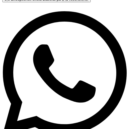
9,6
Exceptionell
Baserat på
141 recensioner
Visa alternativ & priser
Få personlig rådgivning