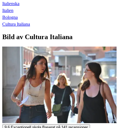
Italienska
Italien
Bologna
Cultura Italiana
Bild av Cultura Italiana
Cultura Italiana
9,6
Exceptionell skola
Baserat på
141 recensioner