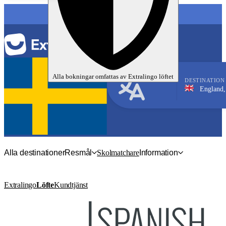
SPRÅK
Alla bokningar omfattas av
Extralingo
löftet
DESTINATION
England, Liverpoo
Engelska
Alla destinationer
Resmål
Skolmatchare
Information
Extralingo
Löfte
Kundtjänst