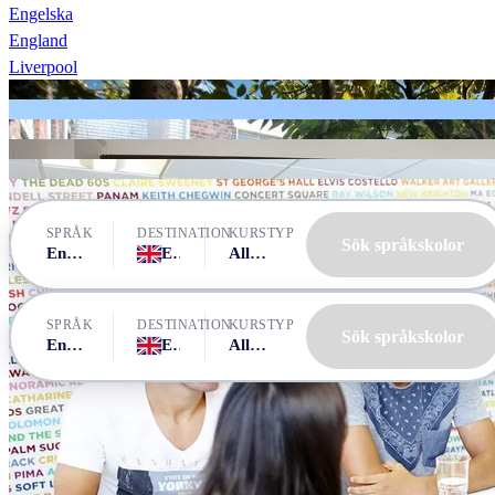
Engelska
England
Liverpool
Liverpool School of English
Liverpool School of English
Liverpool School of English
Liverpool School of English
LILA Liverpool
LILA Liverpool
SPRÅK
DESTINATION
KURSTYP
Sök språkskolor
Engelska
England, Liverpool
Alla kurser
SPRÅK
DESTINATION
KURSTYP
Sök språkskolor
Engelska
England, Liverpool
Alla kurser