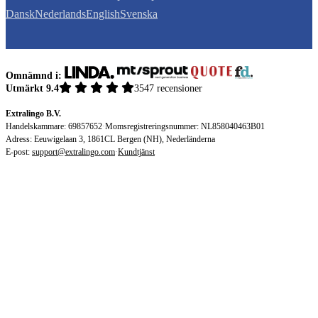
Dansk
Nederlands
English
Svenska
Omnämnd i:
Utmärkt 9.4
3547 recensioner
Extralingo B.V.
Handelskammare: 69857652
·
Momsregistreringsnummer: NL858040463B01
Adress: Eeuwigelaan 3, 1861CL Bergen (NH), Nederländerna
E-post:
support@extralingo.com
·
Kundtjänst