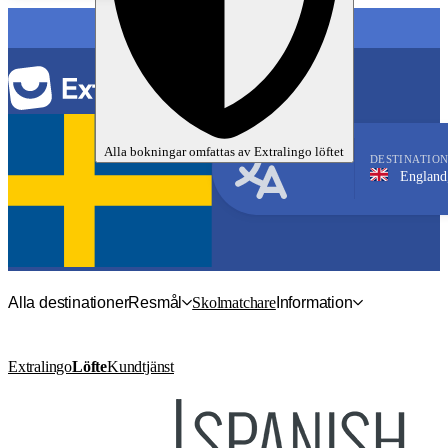
SPRÅK
Alla bokningar omfattas av
Extralingo
löftet
DESTINATIO
England, Eastbou
Engelska
Alla destinationer
Resmål
Skolmatchare
Information
Extralingo
Löfte
Kundtjänst