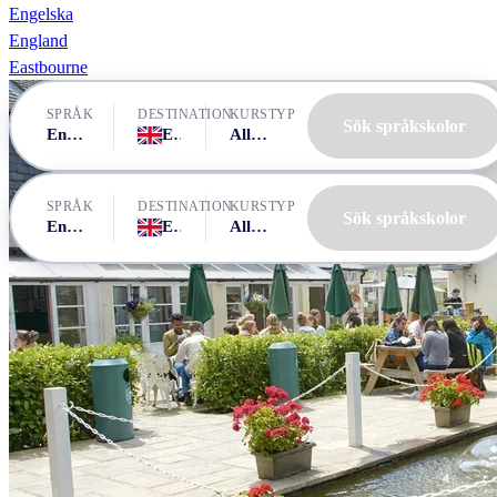
Engelska
England
Eastbourne
SPRÅK
DESTINATION
KURSTYP
Sök språkskolor
Engelska
England, Eastbourne
Alla kurser
SPRÅK
DESTINATION
KURSTYP
Sök språkskolor
Engelska
England, Eastbourne
Alla kurser