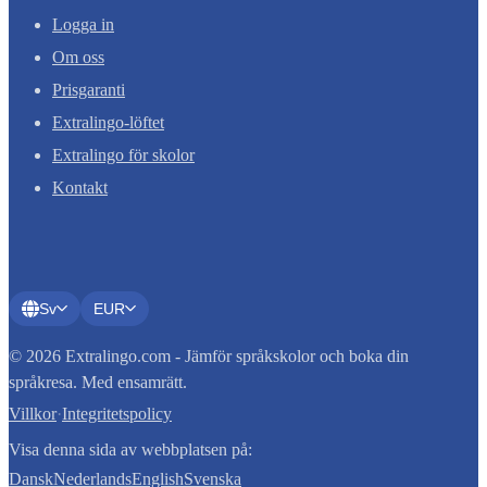
Logga in
Om oss
Prisgaranti
Extralingo-löftet
Extralingo för skolor
Kontakt
Sv
EUR
© 2026 Extralingo.com - Jämför språkskolor och boka din
språkresa. Med ensamrätt.
Villkor
·
Integritetspolicy
Visa denna sida av webbplatsen på:
Dansk
Nederlands
English
Svenska