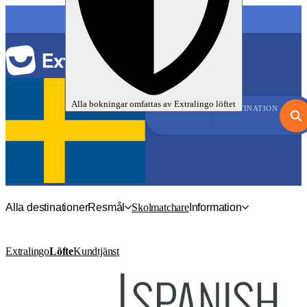
Alla bokningar omfattas av
Extralingo
löftet
SPRÅK
DESTINATION
Alla destinationer
Resmål
Skolmatchare
Information
Extralingo
Löfte
Kundtjänst