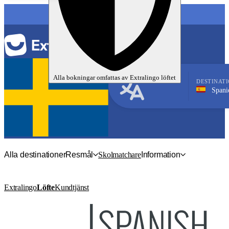
SPRÅK
Alla bokningar omfattas av
Extralingo
löftet
DESTINAT
Spanien, Ten
Spanska
Alla destinationer
Resmål
Skolmatchare
Information
Extralingo
Löfte
Kundtjänst