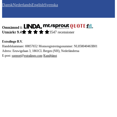
Dansk
Nederlands
English
Svenska
Omnämnd i:
Utmärkt 9.4
3547 recensioner
Extralingo B.V.
Handelskammare: 69857652
·
Momsregistreringsnummer: NL858040463B01
Adress: Eeuwigelaan 3, 1861CL Bergen (NH), Nederländerna
E-post:
support@extralingo.com
·
Kundtjänst