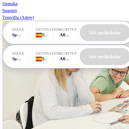
Spanska
Spanien
Teneriffa (Adeje)
SPRÅK
DESTINATION
KURSTYP
Sök språkskolor
Spanska
Spanien, Teneriffa (Adeje)
Alla kurser
SPRÅK
DESTINATION
KURSTYP
Sök språkskolor
Spanska
Spanien, Teneriffa (Adeje)
Alla kurser