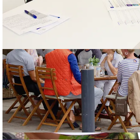
Språkskolor i Teneriffa (Adeje)
Städer nära Teneriffa (Adeje) i
Kanarieöarna-regionen