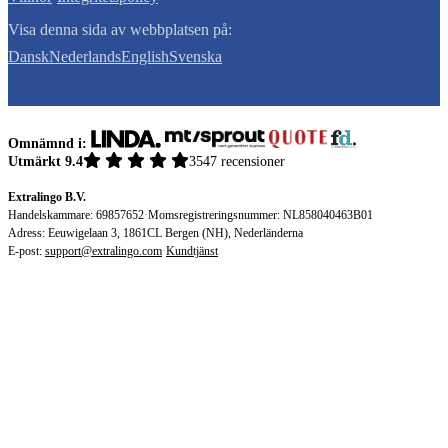
Visa denna sida av webbplatsen på:
Dansk
Nederlands
English
Svenska
Omnämnd i:
Utmärkt 9.4
3547 recensioner
Extralingo B.V.
Handelskammare: 69857652
·
Momsregistreringsnummer: NL858040463B01
Adress: Eeuwigelaan 3, 1861CL Bergen (NH), Nederländerna
E-post:
support@extralingo.com
·
Kundtjänst