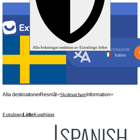
SPRÅK
Alla bokningar omfattas av
Extralingo
löftet
DESTINATION
Italien
Italienska
Alla destinationer
Resmål
Skolmatchare
Information
Extralingo
Löfte
Kundtjänst